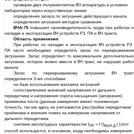
проверки двух полукомплектов ВЧ аппаратуры в условиях
лаборатории через искусственную линию
определения запаса по затуханию действующего канала
определения затухания методом сравнения.
ВЧА-75
повышает производительность труда при работах п
наладке и эксплуатации ВЧ устройств РЗ, ПА и ВЧ тракта.
Область применения
При работах по наладке и эксплуатации ВЧ устройств РЗ 
ПА часто необходимо определять запас по перекрываемом
затуханию. Запас определяет то максимальное дополнительно
затухание, которое можно ввести в ВЧ тракт, не нарушая работ
канала.
Запас по перекрываемому затуханию ВЧ тракт
определяется 3-мя способами:
на базе использования магазина затуханий
сопоставлением значений напряжения от дальнего
передатчика и напряжения порога насыщения (запирания)
приемника поста (данные измерения имеют пониженную
точность, так как здесь не учитывается расстройка передатчика/
приёмника и влияние помех на измерение напряжения от
дальнего передатчика
снятием амплитудных характеристик I
= f (I
) (этот
ПР
ВЫХ.Д.
способ используется, в основном, когда необходимы измерения