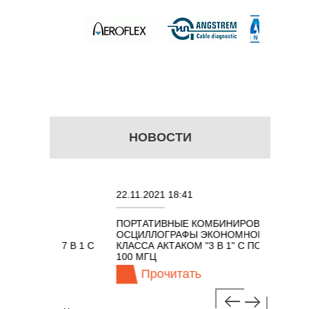
НОВОСТИ
22.11.2021 18:41
02.08.
ПОРТАТИВНЫЕ КОМБИНИРОВАННЫЕ
ОСЦИ
ОСЦИЛЛОГРАФЫ ЭКОНОМНОГО
TECH
АКОМ 7 В 1 С
КЛАССА АКТАКОМ "3 В 1" С ПОЛОСОЙ
Ц
100 МГЦ
Прочитать