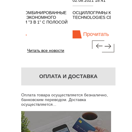
1
02.08.2021 18:41
Е КОМБИНИРОВАННЫЕ
ОСЦИЛЛОГРАФЫ KEYSIGHT
ФЫ ЭКОНОМНОГО
TECHNOLOGIES СЕРИИ UXR
ОМ "3 В 1" С ПОЛОСОЙ
ть
Прочитать
Читать все новости
ОПЛАТА И ДОСТАВКА
Оплата товара осуществляется безналично,
банковским переводом. Доставка
осуществляется...