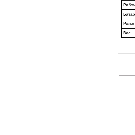
Рабоч
Батар
Разм
Вес