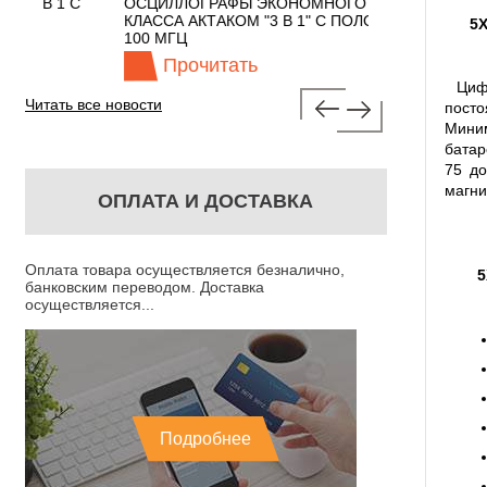
 С
ОСЦИЛЛОГРАФЫ ЭКОНОМНОГО
TECHNOLOGIES
КЛАССА АКТАКОМ "3 В 1" С ПОЛОСОЙ
5X
100 МГЦ
Прочитать
Прочита
Цифро
Читать все новости
пост
Миним
батар
75 до
магни
ОПЛАТА И ДОСТАВКА
Оплата товара осуществляется безналично,
5
банковским переводом. Доставка
осуществляется...
Подробнее