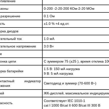
отивление
азоны
0-200 -2-20-200 КОм-2-20 МОм
 разрешение
0.1 Ом
сть
±1.0 % +4 ед.от.
рка диодов
ательный ток
1.0 мА
ательное напряжение
3.0 В=
е
онка цепи
С зуммером 75 (±25 ), время отклика 10
1.5 В: 150 мА нагрузка
рка батарейки
9 В: 5 мА нагрузка
онтактный индикатор
Светодиод и зуммер (70-600 В~)
яжения
лей
ЖК-дисплей, максимальное индицируем
Соответствует IEC 1010-1
асность
cat I 1000 В/cat II 600 В/cat III 300 В