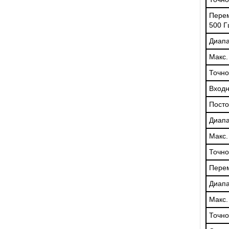
Пере
500 Г
Диап
Макс.
Точно
Входн
Посто
Диап
Макс.
Точно
Пере
Диап
Макс.
Точно