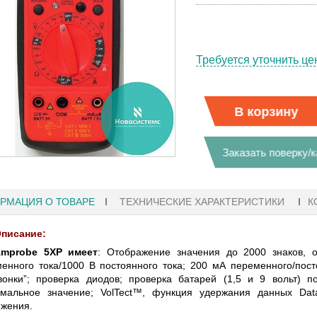
Требуется уточнить це
В корзину
Заказать поверку/
РМАЦИЯ О ТОВАРЕ
ТЕХНИЧЕСКИЕ ХАРАКТЕРИСТИКИ
К
писание:
mprobe 5XP
имеет
: Отображение значения до 2000 знаков, 
енного тока/1000 В постоянного тока; 200 мА переменного/пост
27.01.2023 10:06
вонки”; проверка диодов; проверка батарей (1,5 и 9 вольт) 
имальное значение; VolTect™, функция удержания данных Dat
жения.
 KEYSIGHT
В НАЛИЧИИ! ZVH8, АНАЛИЗАТОР