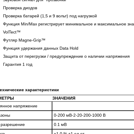
Проверка диодов
Проверка батарей (1,5 и 9 вольт) под нагрузкой
Функция Min/Max регистрирует минимальное и максимальное зн
VolTect™
Футляр Magne-Grip™
Функция удержания данных Data Hold
Защита от перегрузки / предупреждение о наличии напряжения
Гарантия 1 год
ехнические характеристики
МЕТРЫ
ЗНАЧЕНИЯ
янное напряжение
азоны
0-200 мВ-2-20-200-1000 В
 разрешение
0.1 мВ
сть
±1.0 % +1 ед.от.