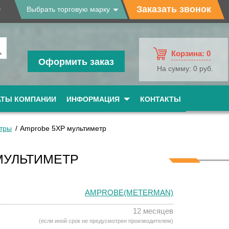
9
Заказать звонок
Выбрать торговую марку
Корзина:
0
Оформить заказ
На сумму:
0 руб.
АТЫ КОМПАНИИ
ИНФОРМАЦИЯ
КОНТАКТЫ
тры
Amprobe 5XP мультиметр
МУЛЬТИМЕТР
AMPROBE(METERMAN)
12 месяцев
(если иной срок не предусмотрен производителем)