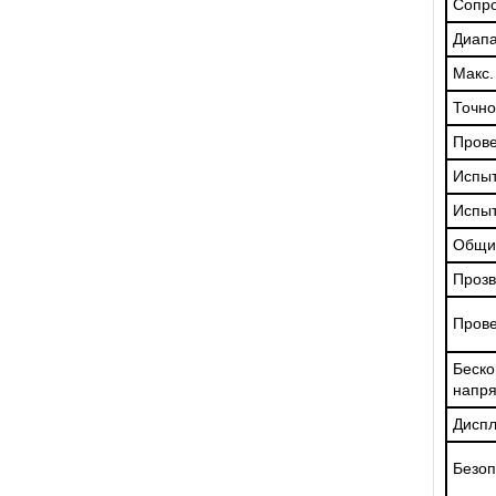
Сопр
Диап
Макс.
Точно
Прове
Испыт
Испыт
Общи
Прозв
Прове
Беск
напр
Дисп
Безоп