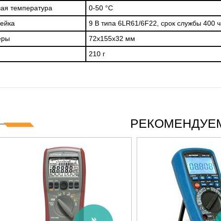
ая температура
0-50 °C
ейка
9 В типа 6LR61/6F22, срок службы 400 
еры
72х155х32 мм
210 г
РЕКОМЕНДУЕМ