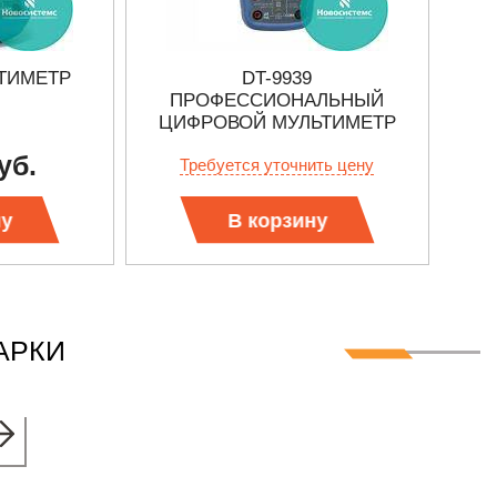
ЬТИМЕТР
DT-9939
EXT
ПРОФЕССИОНАЛЬНЫЙ
ЦИФРОВОЙ МУЛЬТИМЕТР
уб.
Требуется уточнить цену
ну
В корзину
АРКИ