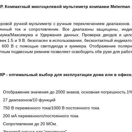
 СЕРИИ UXR
КАБЕЛЕЙ И АНТЕНН, 100 КГЦ ДО 8 ГГЦ
(ГОСРЕЕСТР РФ)
P. Компактный многоцелевой мультиметр компании Meterman
ть
Прочитать
вой ручной мультиметр с ручным переключением диапазонов. 
оянный ток и сопротивление. Все диапазоны защищены, индик
ума/Максимума и Удержания данных. Проверка диодов и целос
еек 1.5 и 9 В. безопасен в использовании, бесконтактный индика
 600 В с помощью светодиода и зуммера. Отображение полярно
тным подвесным ремнем позволяет освободить обе руки для рабо
XP - оптимальный выбор для эксплуатации дома или в офисе, 
Отображение значения до 2000 знаков, основная погрешность 1
27 диапазонов/10 функций
750 В переменного тока/1000 В постоянного тока
200 мА переменного/постоянного тока
Сопротивление до 20 MОм.
Звуковой сигнал для “прозвонки”