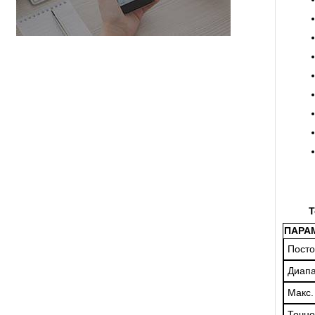
Т
ПАРА
Посто
Диап
Макс.
Точно