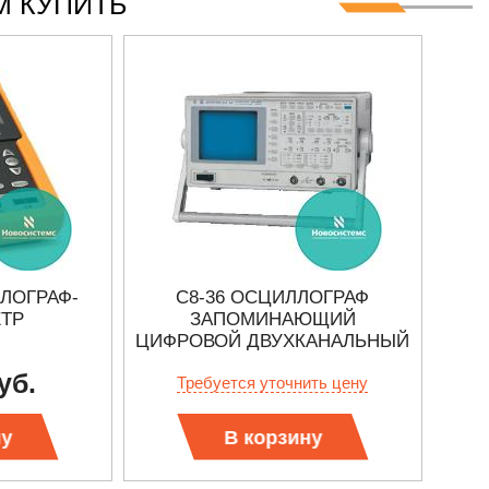
 КУПИТЬ
ЛЛОГРАФ-
С8-36 ОСЦИЛЛОГРАФ
AD
ТР
ЗАПОМИНАЮЩИЙ
ЦИФРОВОЙ ДВУХКАНАЛЬНЫЙ
уб.
Требуется уточнить цену
ну
В корзину