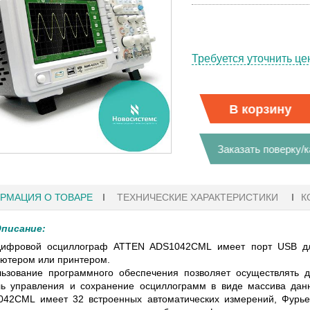
Требуется уточнить це
В корзину
Заказать поверку/
РМАЦИЯ О ТОВАРЕ
ТЕХНИЧЕСКИЕ ХАРАКТЕРИСТИКИ
К
писание:
ифровой осциллограф ATTEN ADS1042CML имеет порт USB для
ютером или принтером.
1
27.01.2023 10:06
ьзование программного обеспечения позволяет осуществлять 
ль управления и сохранение осциллограмм в виде массива да
42CML имеет 32 встроенных автоматических измерений, Фурье-
 KEYSIGHT
В НАЛИЧИИ! ZVH8, АНАЛИЗАТОР