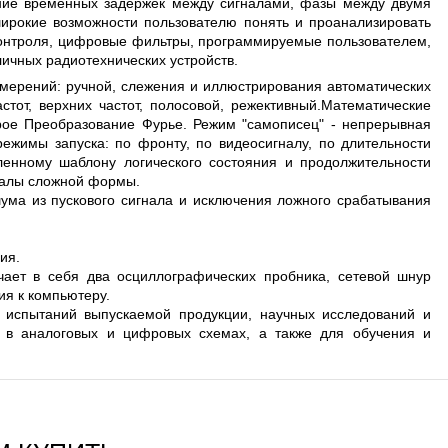
ение временных задержек между сигналами, фазы между двумя
ирокие возможности пользователю понять и проанализировать
контроля, цифровые фильтры, программируемые пользователем,
ичных радиотехнических устройств.
ерений: ручной, слежения и иллюстрирования автоматических
от, верхних частот, полосовой, режективный.Математические
рое Преобразование Фурье. Режим "самописец" - непрерывная
режимы запуска: по фронту, по видеосигналу, по длительности
ленному шаблону логического состояния и продолжительности
гналы сложной формы.
ума из пускового сигнала и исключения ложного срабатывания
ния.
ет в себя два осциллографических пробника, сетевой шнур
ия к компьютеру.
спытаний выпускаемой продукции, научных исследований и
й в аналоговых и цифровых схемах, а также для обучения и