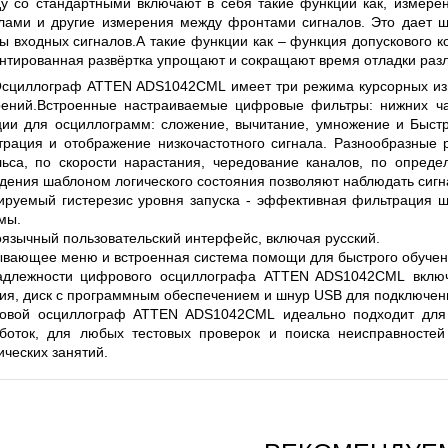
 СЕРИИ UXR
у со стандартными включают в себя такие функции как, измер
КАБЕЛЕЙ И АНТЕНН, 100 КГЦ ДО 8 ГГЦ
(ГОСРЕЕСТР РФ)
лами и другие измерения между фронтами сигналов. Это дает ш
 входных сигналов.А такие функции как – функция допускового 
ть
Прочитать
нтированная развёртка упрощают и сокращают время отладки разл
сциллограф ATTEN ADS1042CML имеет три режима курсорных изм
ений.Встроенные настраиваемые цифровые фильтры: нижних част
ии для осциллограмм: сложение, вычитание, умножение и Быст
трация и отображение низкочастотного сигнала. Разнообразные 
ьса, по скорости нарастания, чередование каналов, по опреде
дения шаблоном логического состояния позволяют наблюдать си
ируемый гистерезис уровня запуска - эффективная фильтрация ш
емы.
язычный пользовательский интерфейс, включая русский.
вающее меню и встроенная система помощи для быстрого обуче
адлежности цифрового осциллографа ATTEN ADS1042CML включа
ия, диск с программным обеспечением и шнур USB для подключен
овой осциллограф ATTEN ADS1042CML идеально подходит для и
боток, для любых тестовых проверок и поиска неисправносте
ических занятий.