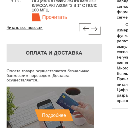
 С
ОСЦИЛЛОГРАФЫ ЭКОНОМНОГО
TECHNOLOGIES
наряд
КЛАССА АКТАКОМ "3 В 1" С ПОЛОСОЙ
сигна
100 МГЦ
формы
Прочитать
Прочита
сегме
О
Читать все новости
измер
функц
регис
импул
совпа
ОПЛАТА И ДОСТАВКА
Регул
сист
Много
Оплата товара осуществляется безналично,
Всплы
банковским переводом. Доставка
Прин
осуществляется...
питан
Цифр
разра
практ
Подробнее