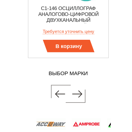
 -
С1-146 ОСЦИЛЛОГРАФ
С
ЫЙ
АНАЛОГОВО-ЦИФРОВОЙ
СТРАТОР
ДВУХКАНАЛЬНЫЙ
ЦИФРО
МГЦ
ПОРТАТИВНЫЙ
 цену
Требуется уточнить цену
В корзину
ВЫБОР МАРКИ
ГРАФ