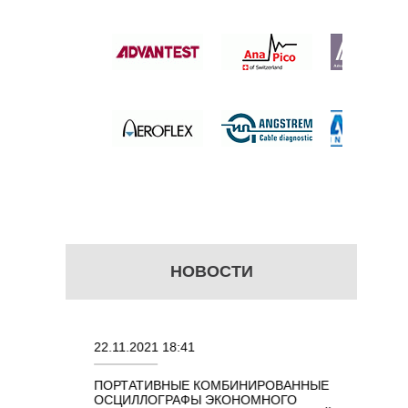
РОВОЙ
ЫЙ
Й
 цену
НОВОСТИ
22.11.2021 18:41
02.08.202
ПОРТАТИВНЫЕ КОМБИНИРОВАННЫЕ
ОСЦИЛЛО
ОСЦИЛЛОГРАФЫ ЭКОНОМНОГО
TECHNOL