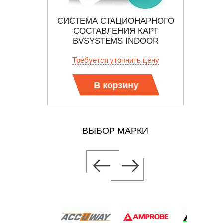
СИГНАЛА
СИСТЕМА СТАЦИОНАРНОГО
 ULTRA-
СОСТАВЛЕНИЯ КАРТ
СТАЦ
BVSYSTEMS INDOOR
BV
FORECASTER
 цену
Требуется уточнить цену
Тр
В корзину
ВЫБОР МАРКИ