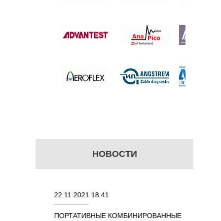
АРНОГО
КАРТ
DOOR
R
 цену
НОВОСТИ
22.11.2021 18:41
02.08.202
ПОРТАТИВНЫЕ КОМБИНИРОВАННЫЕ
ОСЦИЛЛО