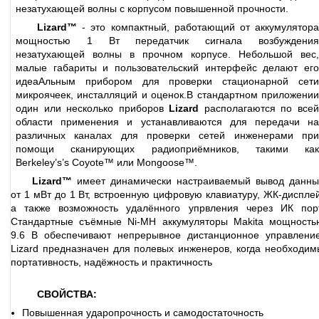
незатухающей волны с корпусом повышенной прочности.
Lizard™
- это компактный, работающий от аккумулятора
мощностью 1 Вт передатчик сигнала возбуждения
незатухающей волны в прочном корпусе. Небольшой вес,
малые габариты и пользовательский интерфейс делают его
идеаAльным прибором для проверки стационарной сети
микроячеек, инсталляций и оценок.
В стандартном приложени
один или несколько приборов
Lizard
располагаются по все
области применения и устанавливаются для передачи на
различных каналах для проверки сетей инженерами при
помощи сканирующих радиоприёмников, такими как
Berkeley’s’s Coyote™ или Mongoose™.
Lizard™
имеет динамически настраиваемый вывод данны
от 1 мВт до 1 Вт, встроенную цифровую клавиатуру, ЖК-дисплей
а также возможность удалённого упрвления через ИК порт
Стандартные съёмные Ni-MH аккумуляторы Makita мощность
9.6 В обеспечивают непрерывное дистанционное управление
Lizard предназначен для полевых инженеров, когда необходим
портативность, надёжность и практичность
СВОЙСТВА:
Повышенная ударопрочность и самодостаточность