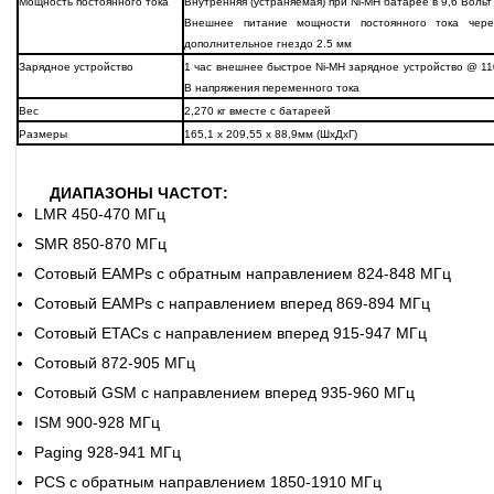
Мощность постоянного тока
Внутренняя (устраняемая) при Ni-MH батарее в 9,6 Вольт
Внешнее питание мощности постоянного тока чере
дополнительное гнездо 2.5 мм
Зарядное устройство
1 час внешнее быстрое Ni-MH зарядное устройство @ 11
В напряжения переменного тока
Вес
2,270 кг вместе с батареей
Размеры
165,1 х 209,55 х 88,9мм (ШхДхГ)
ДИАПАЗОНЫ ЧАСТОТ:
LMR 450-470 МГц
SMR 850-870 МГц
Сотовый EAMPs с обратным направлением 824-848 МГц
Сотовый EAMPs с направлением вперед 869-894 МГц
Сотовый ETACs с направлением вперед 915-947 МГц
Сотовый 872-905 МГц
Сотовый GSM с направлением вперед 935-960 МГц
ISM 900-928 МГц
Paging 928-941 МГц
PCS с обратным направлением 1850-1910 МГц