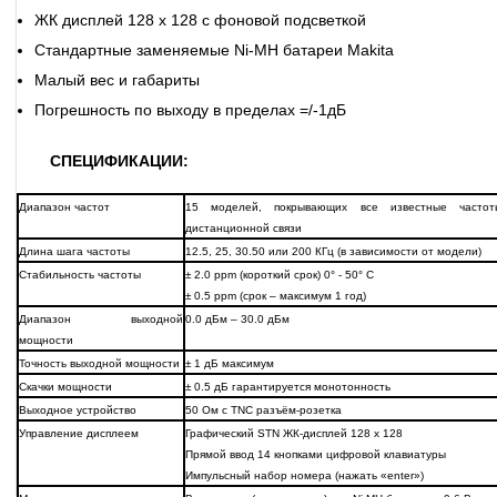
ЖК дисплей 128 х 128 с фоновой подсветкой
Стандартные заменяемые Ni-MH батареи Makita
Малый вес и габариты
Погрешность по выходу в пределах =/-1дБ
СПЕЦИФИКАЦИИ:
Диапазон частот
15 моделей, покрывающих все известные частот
дистанционной связи
Длина шага частоты
12.5, 25, 30.50 или 200 КГц (в зависимости от модели)
Стабильность частоты
± 2.0 ppm (короткий срок) 0° - 50° С
± 0.5 ppm (срок – максимум 1 год)
Диапазон выходной
0.0 дБм – 30.0 дБм
мощности
Точность выходной мощности
± 1 дБ максимум
Скачки мощности
± 0.5 дБ гарантируется монотонность
Выходное устройство
50 Ом с TNC разъём-розетка
Управление дисплеем
Графический STN ЖК-дисплей 128 х 128
Прямой ввод 14 кнопками цифровой клавиатуры
Импульсный набор номера (нажать «enter»)