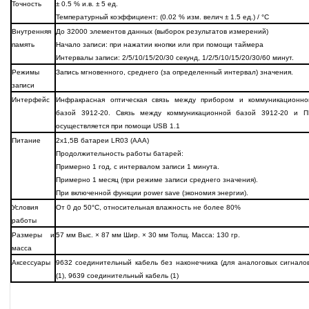
Точность
± 0.5 % и.в. ± 5 ед.
Температурный коэффициент: (0.02 % изм. велич ± 1.5 ед.) / °C
Внутренняя
До 32000 элементов данных (выборок результатов измерений)
память
Начало записи: при нажатии кнопки или при помощи таймера
Интервалы записи: 2/5/10/15/20/30 секунд, 1/2/5/10/15/20/30/60 минут.
Режимы
Запись мгновенного, среднего (за определенный интервал) значения.
записи
Интерфейс
Инфракрасная оптическая связь между прибором и коммуникационно
базой 3912-20. Связь между коммуникационной базой 3912-20 и П
осуществляется при помощи USB 1.1
Питание
2х1,5В батареи LR03 (AAА)
Продолжительность работы батарей:
Примерно 1 год, с интервалом записи 1 минута.
Примерно 1 месяц (при режиме записи среднего значения).
При включенной функции power save (экономия энергии).
Условия
От 0 до 50°С, относительная влажность не более 80%
работы
Размеры и
57 мм Выс. × 87 мм Шир. × 30 мм Толщ. Масса: 130 гр.
масса
Аксессуары
9632 соединительный кабель без наконечника (для аналоговых сигналов
(1), 9639 соединительный кабель (1)