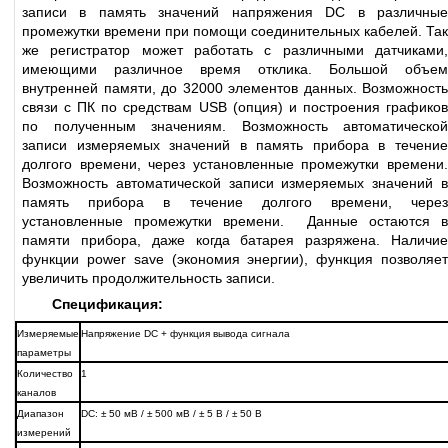
записи в память значений напряжения DC в различные
промежутки времени при помощи соединительных кабелей. Так
же регистратор может работать с различными датчиками,
имеющими различное время отклика. Большой объем
внутренней памяти, до 32000 элементов данных. Возможность
связи с ПК по средствам USB (опция) и построения графиков
по полученным значениям. Возможность автоматической
записи измеряемых значений в память прибора в течение
долгого времени, через установленные промежутки времени.
Возможность автоматической записи измеряемых значений в
память прибора в течение долгого времени, через
установленные промежутки времени. Данные остаются в
памяти прибора, даже когда батарея разряжена. Наличие
функции power save (экономия энергии), функция позволяет
увеличить продолжительность записи.
Спецификация:
Измеряемые
Напряжение DC + функция вывода сигнала
параметры
Количество
1
каналов
Диапазон
DC: ± 50 мВ / ± 500 мВ / ± 5 В / ± 50 В
измерений