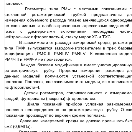
поплавок.
Ротаметры типа РМФ с местными показаниями с
стеклянной ротаметрической трубкой предназначены дл
измерения объемного расхода плавно меняющихся однородны
потоков чистых и слабозагрязненных агрессивных жидкостей 
газов с дисперсными включениями инородных частиц
нейтральных к фторопласту-4, стеклу марок ХС и ТХС.
В зависимости от расхода измеряемой среды, ротаметр
типа РМФ выпускаются заводом-изготовителем в трех базовы
модификациях: РМФ-II, РМФ-IV, РМФ-VI. К сожалению модел
РМФ-III и РМФ-V не производятся.
Каждая базовая модификация имеет унифицированну
ротаметрическую трубку. Пределы измерения расходов дл
данных моделей получаются установкой соответствующег
поплавка. Поплавок, вне зависимости от модели, изготавливаетс
из фторопласта-4.
Детали ротаметров, соприкасающиеся с измеряемо
средой, футерованы (покрыты) фторопластом.
Шкала показаний прибора условная равномерная
нанесена непосредственно на ротаметрическую трубку. Отсче
показаний производят по верхней кромке поплавка.
Давление измеряемой среды не должно превышать 6кгс
см2 (0,6МПа).