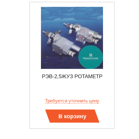
АМЕТР
РЭВ-2,5ЖУЗ РОТАМЕТР
РЭВ
 цену
Требуется уточнить цену
Тр
В корзину