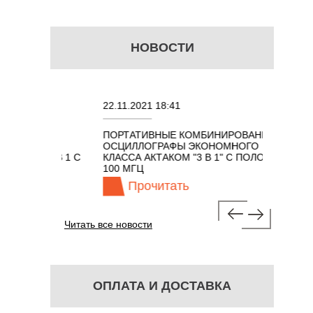
НОВОСТИ
22.11.2021 18:41
02.08.2
ПОРТАТИВНЫЕ КОМБИНИРОВАННЫЕ
ОСЦИЛ
ОСЦИЛЛОГРАФЫ ЭКОНОМНОГО
TECHNO
ОМ 7 В 1 С
КЛАССА АКТАКОМ "3 В 1" С ПОЛОСОЙ
100 МГЦ
Прочитать
П
Читать все новости
ОПЛАТА И ДОСТАВКА