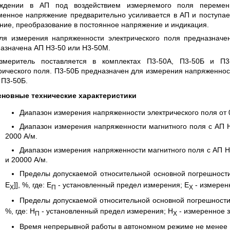
 СЕРИИ UXR
КАБЕЛЕЙ И АНТЕНН, 100 КГЦ ДО 8 ГГЦ
уждении в АП под воздействием измеряемого поля переменн
(ГОСРЕЕСТР РФ)
енное напряжение предварительно усиливается в АП и поступает
ние, преобразование в постоянное напряжение и индикация.
ть
Прочитать
ля измерения напряженности электрического поля предназначе
азначена АП Н3-50 или Н3-50М.
змеритель поставляется в комплектах П3-50А, П3-50Б и П3
рического поля. П3-50Б предназначен для измерения напряженнос
 П3-50Б.
новные технические характеристики
Диапазон измерения напряженности электрического поля от 0.
Диапазон измерения напряженности магнитного поля с АП Н3
2000 А/м.
Диапазон измерения напряженности магнитного поля с АП Н3
и 20000 А/м.
Пределы допускаемой относительной основной погрешности 
Е
]], %, где: Е
- установленный предел измерения; Е
- измеренн
X
П
X
Пределы допускаемой относительной основной погрешности 
%, где: Н
- установленный предел измерения; Н
- измеренное з
П
X
Время непрерывной работы в автономном режиме не менее 