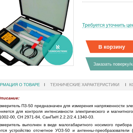
Требуется уточнить це
В корзину
Заказать поверку/
РМАЦИЯ О ТОВАРЕ
ТЕХНИЧЕСКИЕ ХАРАКТЕРИСТИКИ
К
писание:
змеритель П3-50 предназначен для измерения напряженности элек
няется для контроля интенсивности электрического и магнитног
1
27.01.2023 10:06
.1002-00, СН 2971-84, СанПиН 2.2.2/2.4.1340-03.
змеритель выполнен в виде малогабаритного носимого прибор
 KEYSIGHT
В НАЛИЧИИ! ZVH8, АНАЛИЗАТОР
тся устройство отсчетное УО3-50 и антенны-преобразователи 