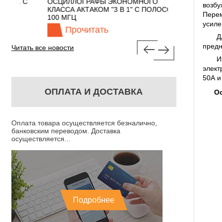
 С
ОСЦИЛЛОГРАФЫ ЭКОНОМНОГО
TECHNOLOGIES
возб
КЛАССА АКТАКОМ "3 В 1" С ПОЛОСОЙ
Перем
100 МГЦ
усиле
Прочитать
Прочита
Д
предн
Читать все новости
И
элект
50А и
ОПЛАТА И ДОСТАВКА
Ос
Оплата товара осуществляется безналично,
банковским переводом. Доставка
осуществляется...
Подробнее