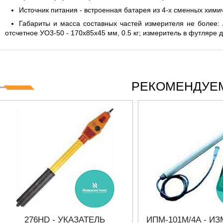
Источник питания - встроенная батарея из 4-х сменных химич
Габариты и масса составных частей измерителя не более: А
отсчетное УО3-50 - 170х85х45 мм, 0.5 кг; измеритель в футляре дл
РЕКОМЕНДУЕМ
276HD - УКАЗАТЕЛЬ
ИПМ-101М/4А - И