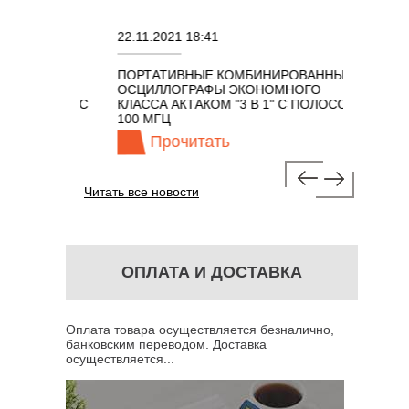
22.11.2021 18:41
02.08.202
ПОРТАТИВНЫЕ КОМБИНИРОВАННЫЕ
ОСЦИЛЛ
ОСЦИЛЛОГРАФЫ ЭКОНОМНОГО
TECHNOL
М 7 В 1 С
КЛАССА АКТАКОМ "3 В 1" С ПОЛОСОЙ
100 МГЦ
Прочитать
Пр
Читать все новости
ОПЛАТА И ДОСТАВКА
Оплата товара осуществляется безналично,
банковским переводом. Доставка
осуществляется...