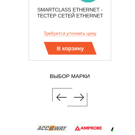
Й
SMARTCLASS ETHERNET -
EXT
S-6000
ТЕСТЕР СЕТЕЙ ETHERNET
БОРО
ВОЗ
 цену
Требуется уточнить цену
Тр
В корзину
ВЫБОР МАРКИ
RNET -