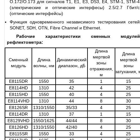
O.172/O.173 для сигналов T1, E1, E3, DS3, E4, STM-1, STM-4
(электрические и оптические интерфесы) 2.5/2.7 Гбит/с
(оптические интерфейсы)
Функция одновременного независимого тестирования сетей
SONET, SDH, OTN, Fibre Channel и Ethernet.
Рабочие характеристики сменных модулей
рефлектометра:
Длина
Длина
мертвой
Сменный
Длина
Динамический
мертвой
зоны
модуль
волны, нм
диапазон, дБ
зоны
отражения,
затухания, 
м
E8115DR
1550
35
1
15
E8114HD
1310
42
4
25
E8115HD
1550
40
4
25
E8114VHD
1310
44
8
30
E8126SR
1310/1550
35/33
4
25
E8114DR
1310
37
1
15
E8129VHD
1550/1625
44/44
8
30
E8126HD
1310/1550
42/40
4
25
E8115SR
1550
33
4
25