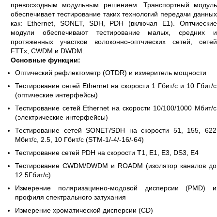
превосходным модульным решением. Транспортный модуль
обеспечивает тестирование таких технологий передачи данных
как: Ethernet, SONET, SDH, PDH (включая Е1). Оптчиеские
модули обеспечивают тестирование малых, средних и
протяженных участков волоконно-оптчиеских сетей, сетей
FTTx, CWDM и DWDM.
Основные функции:
Оптический рефлектометр (OTDR) и измеритель мощности
Тестирование сетей Ethernet на скорости 1 Гбит/с и 10 Гбит/с
(оптические интерфейсы)
Тестирование сетей Ethernet на скорости 10/100/1000 Мбит/с
(электрические интерфейсы)
Тестирование сетей SONET/SDH на скорости 51, 155, 622
Мбит/с, 2.5, 10 Гбит/с (STM-1/-4/-16/-64)
Тестирование сетей PDH на скорости T1, E1, E3, DS3, E4
Тестирование CWDM/DWDM и ROADM (изолятор каналов до
12.5Гбит/с)
Измерение поляризацинно-модовой дисперсии (PMD) и
профиля спектрального затухания
Измерение хроматической дисперсии (CD)