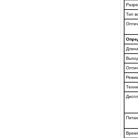
Разр
Тип в
Оптич
Опред
Длина
Выход
Оптич
Режи
Техни
Дисп
Питан
Время