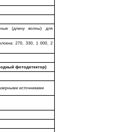
нные (длину волны) для
окна: 270, 330, 1 000, 2
родный фотодетектор)
азерными источниками