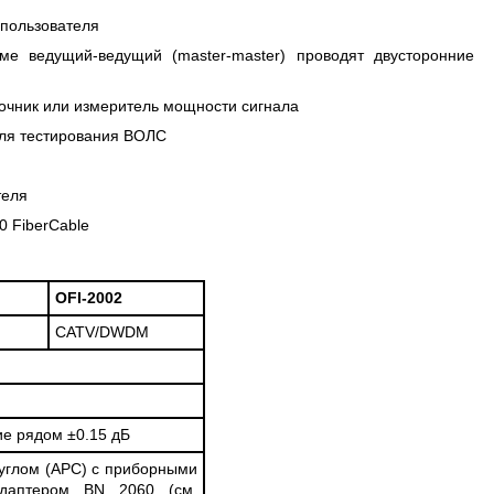
пользователя
е ведущий-ведущий (master-master) проводят двусторонние
точник или измеритель мощности сигнала
для тестирования ВОЛС
теля
0 FiberCable
OFI-2002
CATV/DWDM
ие рядом ±0.15 дБ
д углом (APC) с приборными
адаптером BN 2060 (см.