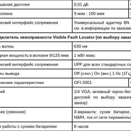
ешение дисплея
0,01 дБ
олокна
9 мкм : 100 мкм
еский интерфейс сопряжения
Универсальный адаптер BN 
см. в информации по заказа
елитель неисправности Visible Fault Locator (по выбору зака
 волны
630 нм
ная мощность в волокне 9/125 мкм
1 мВт макс.
еский интерфейс сопряжения
UPP для всех стандартных с
мы вывода
Off (откл.) On (вкл.) 1 Hz (1Гц
ческие характеристики
OFI-2001
лей
1/4 VGA, активный черно-бел
дисплей по выбору заказ
заказу)
ие (сменное)
3-варианта: сухие батареи
NiMH, ток от сети переменн
 работы с сухими батареями
8 часов