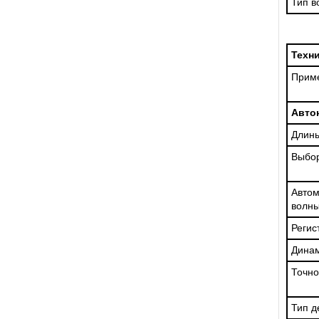
Тип в
Техн
Прим
Авто
Длины
Выбор
Авто
волны
Регис
Динам
Точно
Тип д