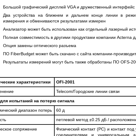
Большой графический дисплей VGA и дружественный интерфейс 
Два устройства на ближнем и дальнем конце линии в режим
измерения и обмениваются результатами измерен
Анализатор может быть использован как отдельный лазерный ис
Полная совместимость в другими продуктами компании Acterna 
Опция замены оптического разъема
ПО FiberBudget может быть скачано с сайта компании-производи
Резульататы измерений могут быть также обработаны ПО OFS-20
ические характеристики
OFI-2001
енение
Telecom/Городские линии связи
 для испытаний на потерю сигнала
ический диапазон потерь
60 д
сть
петлевой метод ±0.25 дБ / расположен
еское сопряжение
Физический контакт (PC) и контакт по
соединителями и универсальным 