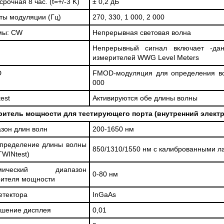
срочная 8 час. (t=+/-3 K)
± 0,2 дБ
ты модуляции (Гц)
270, 330, 1 000, 2 000
мы: CW
Непрерывная световая волна
Непрерывный сигнал включает -да
измерителей WWG Level Meters
D
FMOD-модуляция для определения вол
000
est
Активируются обе длины волны
ритель мощности для тестирующего порта (внутренний элект
зон длин волн
200-1650 нм
определение длины волны
850/1310/1550 нм с калиброванными л
 TWINtest)
амический диапазон
0-80 нм
рителя мощности
етектора
InGaAs
ешение дисплея
0,01