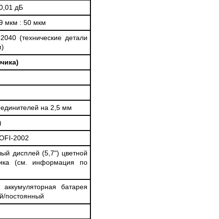
0,01 дБ
9 мкм : 50 мкм
2040 (технические детали
м)
зчика)
оединителей на 2,5 мм
)
OFI-2002
ый дисплей (5,7") цветной
чика (см. информация по
, аккумуляторная батарея
ый/постоянный