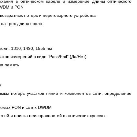
Ц
ухания в оптическом кабеле и измерение длины оптического
 DWDM и PON
озвратных потерь и переговорного устройства
 на трех длинах волн
олн: 1310, 1490, 1555 нм
ов измерений в виде "Pass/Fail" (Да/Нет)
яя память
м
мых потерь участков линии и компонентов сети, определение
истемах PON и сетях DWDM
елей и поиска неисправностей в оптических кроссах