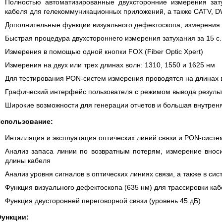
S СЕРИИ UXR
КАБЕЛЕЙ И АНТЕНН, 100 КГЦ ДО 8 ГГ
Полностью автоматизированные двухсторонние измерения зат
(ГОСРЕЕСТР РФ)
кабеля для гелекоммуникационных приложений, а также CATV,
Дополнительные функции визуального дефектоскопа, измерения в
ать
Прочитать
Быстрая процедура двухстороннего измерения затухания за 15 с.
Измерения в помощью одной кнопки FOX (Fiber Optic Xpert)
Измерения на двух или трех длинах волн: 1310, 1550 и 1625 нм
Для тестирования PON-систем измерения проводятся на длинах в
Графический интерфейс пользователя с режимом вывода результат
Широкие возможности для генерации отчетов и большая внутрен
спользование:
Инталляция и эксплуатация оптических линий связи и PON-систе
Анализ запаса линии по возвратным потерям, измерение вноси
длины кабеля
Анализ уровня сигналов в оптических линиях связи, а также в с
Функция визуального дефектоскопа (635 нм) для трассировки каб
Функция двусторонней переговорной связи (уровень 45 дБ)
ункции: