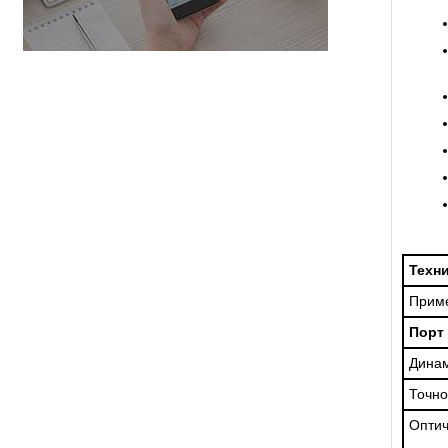
Техн
Прим
Порт
Динам
Точно
Оптич