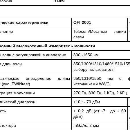
олокна
9 мкм
ические характеристики
OFI-2001
енение
Telecom/Местные линии
связи
номный высокоточный измеритель мощности
 волн с регулировкой в диапазоне
800 -1650 нм
 длин волн
850/1300/1310/1480/1510
выбору пользователя
матическое определение длины
850/1310/1550 нм с ф
 (вкл. TWINtest)
источниками WWG
трация модуляции
270 Гц, 330 Гц, 1 КГц, 2 КГц
ический диапазон
+10 : - 70 дБм
сть
+ 0,2 дБ (от -7 до - 60
дБм)
етектора
InGaAs, 2-мм