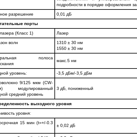
подробности в порядке оформления за
ное разрешение
0,01 дБ
тательные порты
лазера (Класс 1)
Лазер
зон волн
1310 ± 30 нм
1550 ± 30 нм
ктральная полоса
макс.5 нм
скания
ной уровень:
-3,5 дБм/-3,5 дБм
оволокно 9/125 мкм (CW-
им) модулированный
3 дБ, пониженный
ной средний уровень
ределенность выходного уровня
чивость уровня:
осрочная 15 мин (t=+/-0.3
± 0,02 дБ