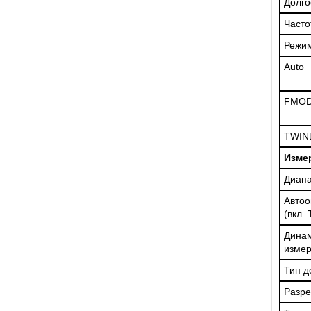
Долго
Часто
Режи
Auto
FMO
TWINt
Изме
Диапа
Авто
(вкл.
Дин
изме
Тип д
Разр