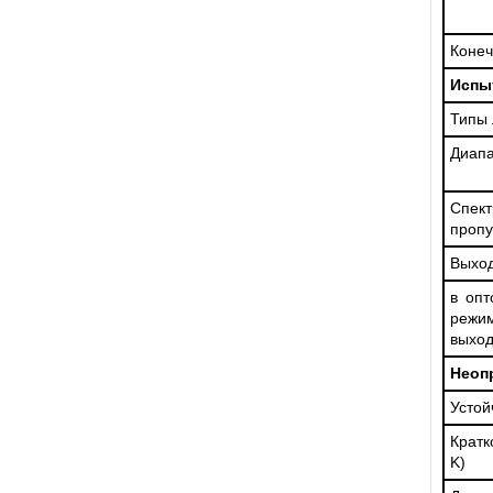
Конеч
Испы
Типы 
Диапа
Спе
пропу
Выход
в опт
реж
выход
Неоп
Устой
Кратк
K)