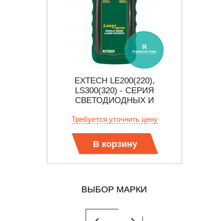
Й
EXTECH LE200(220),
MTS
S-6000
LS300(320) - СЕРИЯ
СВЕТОДИОДНЫХ И
ЛАЗЕРНЫХ ИСТОЧНИКОВ
 цену
Требуется уточнить цену
Тр
СВЕТА
В корзину
ВЫБОР МАРКИ