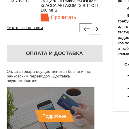
рассо
1 С
ОСЦИЛЛОГРАФЫ ЭКОНОМНОГО
TECHNOLOGIE
КЛАССА АКТАКОМ "3 В 1" С ПОЛОСОЙ
И
100 МГЦ
Э
Прочитать
Прочита
требу
идеал
Читать все новости
тести
ради
компо
в ка
ОПЛАТА И ДОСТАВКА
клима
О
Оплата товара осуществляется безналично,
банковским переводом. Доставка
осуществляется...
Подробнее