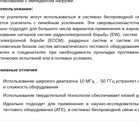
гласованию с импедансом нагрузки.
S СЕРИИ UXR
КАБЕЛЕЙ И АНТЕНН, 100 КГЦ ДО 8 ГГЦ
(ГОСРЕЕСТР РФ)
спользование:
ти усилители могут использоваться в системах беспроводной св
ть
Прочитать
ется усилитель с линейным усилением. Эти сверхвысокочастот
ьно подходят для большого числа вариантов применения в аэро
рование сигналов систем радиоэлектронной борьбы (EW), систем
оэлектронной борьбе (ECCM), радарных систем и систем сп
новочным блоком систем автоматического тестового оборудования
белях и соединителях при необходимости прокладки протяжен
тических испытаний или в полевых условиях.
сновные отличия
Использование широкого диапазона 10 МГц ... 50 ГГц устраняет
и сложность оборудования
Использование твердотельной технологии обеспечивает низкий у
Идеально подходит для применения в научно-исследовательс
тестового оборудования (ATE), в системах беспроводной связи и