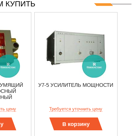
 КУПИТЬ
ШУМЯЩИЙ
У7-5 УСИЛИТЕЛЬ МОЩНОСТИ
ОСНЫЙ
РНЫЙ
СЕ
ЛЬ
ить цену
Требуется уточнить цену
ну
В корзину