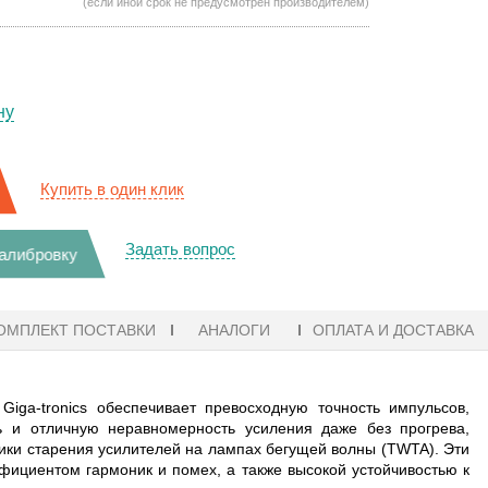
(если иной срок не предусмотрен производителем)
ну
Купить в один клик
Задать вопрос
калибровку
ОМПЛЕКТ ПОСТАВКИ
АНАЛОГИ
ОПЛАТА И ДОСТАВКА
iga-tronics обеспечивает превосходную точность импульсов,
ь и отличную неравномерность усиления даже без прогрева,
тики старения усилителей на лампах бегущей волны (TWTA). Эти
ициентом гармоник и помех, а также высокой устойчивостью к