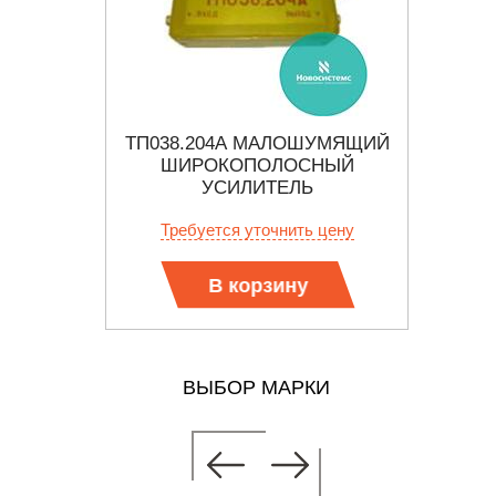
ЕЛЬ
ТП038.204А МАЛОШУМЯЩИЙ
ТП03
ТНЫЙ
ШИРОКОПОЛОСНЫЙ
Ш
НЫЙ
УСИЛИТЕЛЬ
 цену
Требуется уточнить цену
Тр
В корзину
ВЫБОР МАРКИ