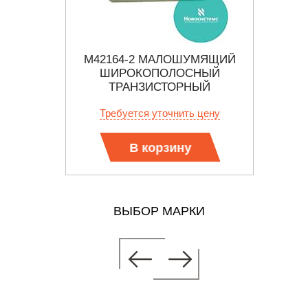
ШУМЯЩИЙ
M42164-2 МАЛОШУМЯЩИЙ
GT
НЫЙ
ШИРОКОПОЛОСНЫЙ
ТРАНЗИСТОРНЫЙ
СЕР
УСИЛИТЕЛЬ
 цену
Требуется уточнить цену
Тр
В корзину
ВЫБОР МАРКИ