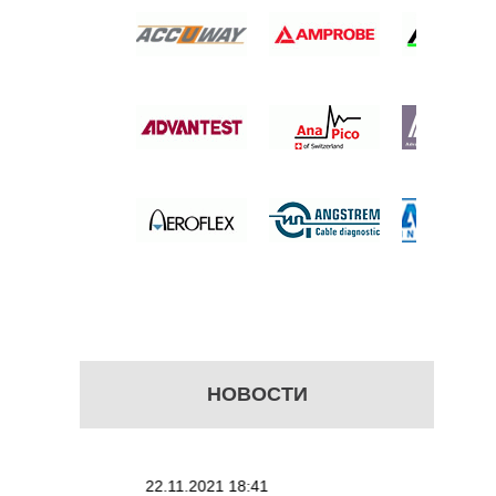
УМЯЩИЙ
НЫЙ
ЫЙ
 цену
НОВОСТИ
22.11.2021 18:41
02.08.20