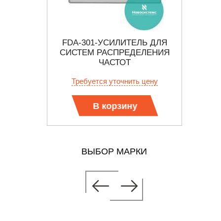
УМЯЩИЙ
FDA-301-УСИЛИТЕЛЬ ДЛЯ
НЫЙ
СИСТЕМ РАСПРЕДЕЛЕНИЯ
В
ЫЙ
ЧАСТОТ
 цену
Требуется уточнить цену
В корзину
ВЫБОР МАРКИ