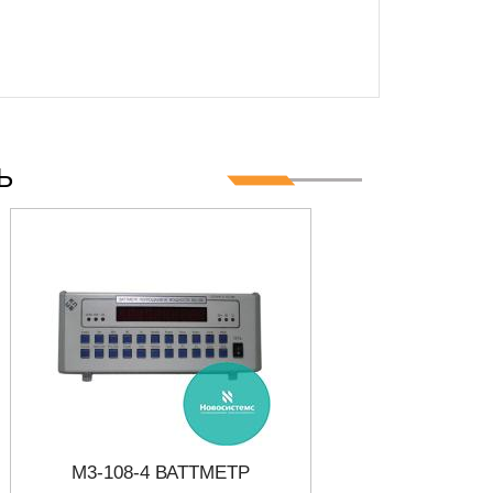
Ц
Ь
М3-108-4 ВАТТМЕТР
Д5061 ВА