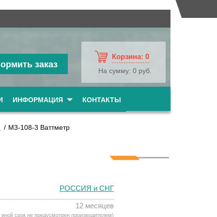
Корзина:
0
ормить заказ
На сумму:
0 руб.
И
ИНФОРМАЦИЯ
КОНТАКТЫ
е
М3-108-3 Ваттметр
РОССИЯ и СНГ
12 месяцев
 иной срок не предусмотрен производителем)