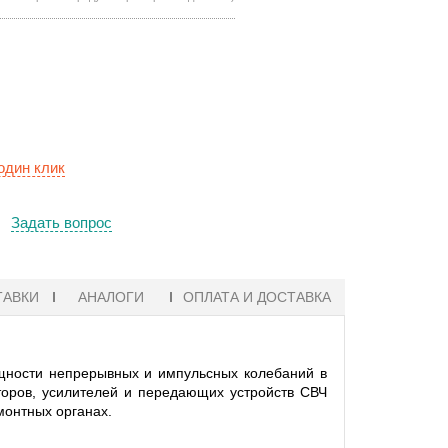
один клик
Задать вопрос
ТАВКИ
АНАЛОГИ
ОПЛАТА И ДОСТАВКА
щности непрерывных и импульсных колебаний в
торов, усилителей и передающих устройств СВЧ
монтных органах.