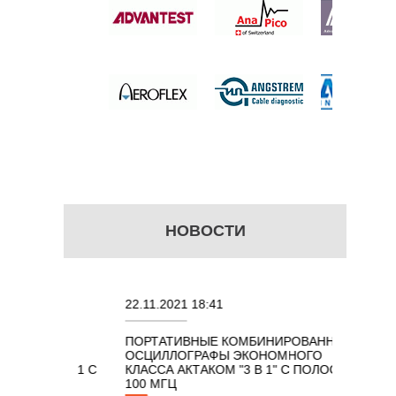
 цену
НОВОСТИ
22.11.2021 18:41
02.08.2
ПОРТАТИВНЫЕ КОМБИНИРОВАННЫЕ
ОСЦИЛ
ОСЦИЛЛОГРАФЫ ЭКОНОМНОГО
TECHN
КОМ 7 В 1 С
КЛАССА АКТАКОМ "3 В 1" С ПОЛОСОЙ
100 МГЦ