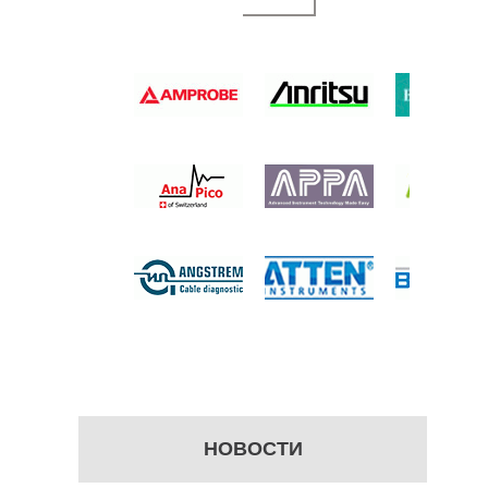
ЦИОМЕТР
 цену
НОВОСТИ