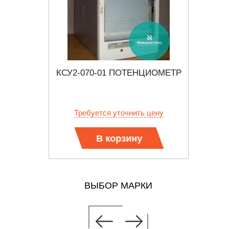
БОР С
КСУ2-070-01 ПОТЕНЦИОМЕТР
КС
ТОРНОЙ
ДИФ
СХЕМОЙ
ИЗМЕ
 цену
Требуется уточнить цену
Тр
В корзину
ВЫБОР МАРКИ