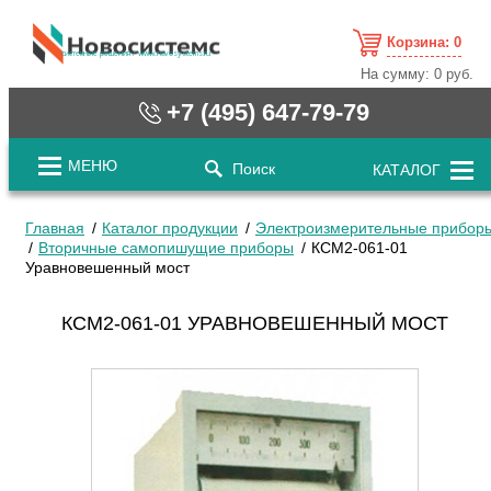
Корзина:
0
cистемные решения / www.novosystems.ru
На сумму:
0 руб.
+7 (495) 647-79-79
МЕНЮ
Поиск
КАТАЛОГ
Главная
Каталог продукции
Электроизмерительные прибор
Вторичные самопишущие приборы
КСМ2-061-01
Уравновешенный мост
КСМ2-061-01 УРАВНОВЕШЕННЫЙ МОСТ