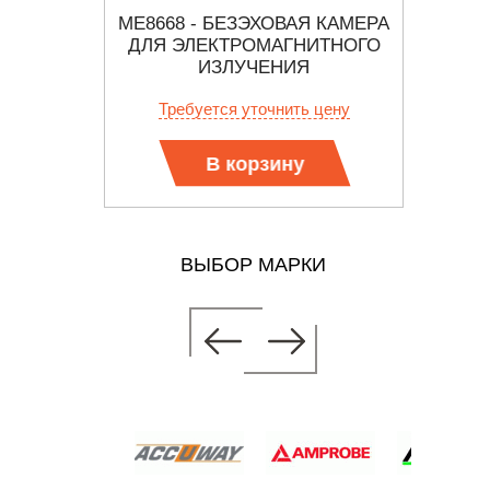
ЫЙ ШКАФ
ME8668 - БЕЗЭХОВАЯ КАМЕРА
ИТНОГО
ДЛЯ ЭЛЕКТРОМАГНИТНОГО
МНО
ИЗЛУЧЕНИЯ
СИСТ
6
 цену
Требуется уточнить цену
Тр
В корзину
ВЫБОР МАРКИ
Я КАМЕРА