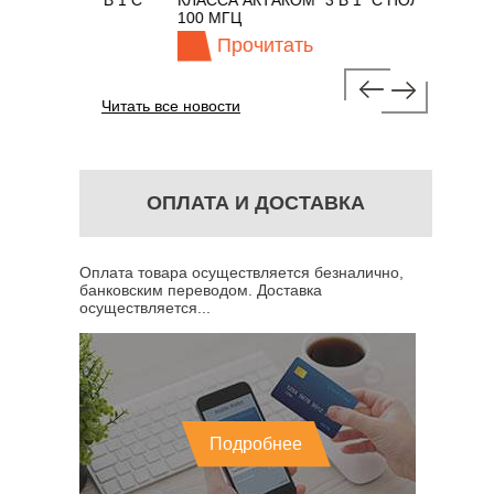
АКОМ 7 В 1 С
КЛАССА АКТАКОМ "3 В 1" С ПОЛОСОЙ
Ц
100 МГЦ
Прочитать
Читать все новости
ОПЛАТА И ДОСТАВКА
Оплата товара осуществляется безналично,
банковским переводом. Доставка
осуществляется...
Подробнее