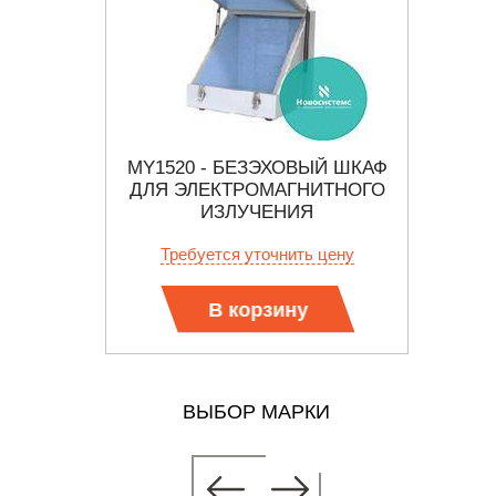
63 CЕРИИ
MY1520 - БЕЗЭХОВЫЙ ШКАФ
-
ДЛЯ ЭЛЕКТРОМАГНИТНОГО
МНО
ЦЕПЕЙ
ИЗЛУЧЕНИЯ
СИСТ
6
 цену
Требуется уточнить цену
Тр
В корзину
ВЫБОР МАРКИ