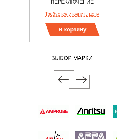
S6000
ПЕРЕКЛЮЧЕНИЕ
 цену
Требуется уточнить цену
В корзину
ВЫБОР МАРКИ
КЛЕЩИ-
200А(АС),
ИЕ