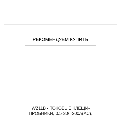
РЕКОМЕНДУЕМ КУПИТЬ
ОПЦИЯ
WZ11B - ТОКОВЫЕ КЛЕЩИ-
P6245
N, SPI,
ПРОБНИКИ, 0.5-20/ -200А(АС),