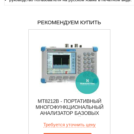
РЕКОМЕНДУЕМ КУПИТЬ
ТИВНЫЙ
MT8212B - ПОРТАТИВНЫЙ
MT8
ТЕЛЬНЫЙ
МНОГОФУНКЦИОНАЛЬНЫЙ
МНО
ЛА В
АНАЛИЗАТОР БАЗОВЫХ
АН
СТАНЦИЙ
ь цену
Требуется уточнить цену
Тр