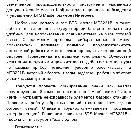
увеличенной производительности инструмента удаленного
доступа (Remote Access Tool) для дистанционного наблюдения
и управления BTS Master'ом через Интернет.
Небольшие размер и вес BTS Master MT8221B, а также
работа от встроенной аккумуляторной батареи, делают его
удобным для использования специалистами на узле сотовой
связи. С временем прогрева прибора менее 5 минут
пользователь получает большую продолжительность
автономной работы и может начать проводить измерения ещё
быстрее. Проверенная на практике конструкция, 50-часовые
испытания продукции и циклическое воздействие температуры
на каждый прибор позволяют уверенно рассчитывать на
MT8221B, который обеспечит годы надёжной работы в жёстких
условиях эксплуатации.
Требуется провести сканирование линии или анализ
сопутствующих ей компонентов и антенн? Необходимо быстро
найти и устранить неисправность элементов базовой станции?
Проверить работу обратных линий (backhaul lines) узлов
сотовой связи? Отыскать трудноотслеживаемые проблемы
интерференции? Решением является BTS Master MT8221B -
идеальный инструмент "всё в одном"!
Возможности: