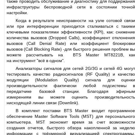
также проводить обслуживание и диагностику для поддержания
инфраструктуры беспроводной сети в состоянии точной
настройки.
Когда в результате неисправности на узле сотовой связи
или при интерференции приходится сталкиваться с такими
ключевыми показателями эффективности (KPI), как: снижение
количества вызовов (Dropped Calls), коэффициент отклонения
вызовов (Call Denial Rate) или коэффициент блокировки
вызовов (Call Blocking Rate) -для быстрого решения проблем вы
можете рассчитывать на BTS Master MT8221B, как
на инструмент "всё в одном".
Анализаторы сигналов для сетей 2G/3G и сетей 4G могут
тестировать качество радиосигналов (RF Quality) и качество
модуляции (Modulation Quality) сигнала для оценки
производительности фактически любой подсистемы в
передатчике базовой станции. Благодаря эфирным
измерениям вы можете оценить производительность
нисходящей линии связи (Downlink).
В комплект поставки BTS Master входит программное
обеспечение Master Software Tools (MST) для персонального
компьютера. MST экономит время за счет возможности
создания отчетов, быстрого обзора накопленной за неделю
информации с трёхмерной визуализацией спектрограммы,