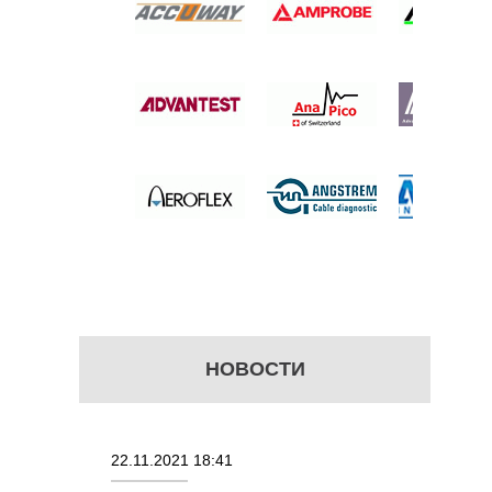
PXE ДЛЯ
 2 ГЦ ДО
 цену
НОВОСТИ
22.11.2021 18:41
02.08.202