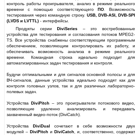
контроль работы проигрывателя, анализ в режиме реального
времени с помощью соответствующего
ПО
. Возможност
тестирования через командную строку.
USB, DVB-ASI, DVB-SPI
(LVDS и LVTTL)
- интерфейсы.
Продукты серии
DiviSeries
– это востребованны
устройства для тестирования и согласования потоков MPEG2-
TS. Все устройства снабжены соответствующим программным
обеспечением, позволяющим контролировать их работу, и
обеспечивать возможность анализа в режиме реального
времени. Командная строка идеально подходит для
автоматизированных задач тестирования и контроля.
Будучи оптимальными и для сигналов основной полосы и для
ВЧ-сигналов, данные устройства идеально подходят как для
контроля головных узлов, так и для различных лабораторно-
полевых задач.
Устройства
DiviPitch
– это проигрыватели потокового видео,
позволяющие удаленно анализировать и передавать
захваченный видео-поток (DiviCatch).
Устройства
DiviDual
сочетают в себе возможности дву
модулей –
DiviPitch
и
DiviCatch
, и, соответственно, содержат