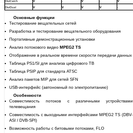
DiviCatch
V
-
V
-
V
DiviDual
V
V
V
V
-
Основные функции
Тестирование вещательных сетей
Разработка и тестирование вещательного оборудования
Портативные демонстрационные установки
Анализ потокового видео
MPEG2 TS
Отображение в реальном времени скорости передачи данных
Таблица PS1/SI для анализа цифрового ТВ
Таблица PSIP для стандарта ATSC
Анализ пакетов MIP для сетей SFN
USB-интерфейс (автономный по электропитанию)
Особенности
Совместимость потоков с различными устройствами
телевещания
Совместимость с выходными интерфейсами MPEG2 TS (DBV-
ASI / DVB-SPI)
Возможность работы с битовыми потоками, FLO