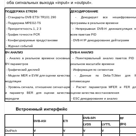
оба сигнальных выхода «input» и «output».
ПОДДЕРЖКА ETR290
ДЕКОДИРОВАНИЕ
- Стандарты DVB ETSI TR101 290
- Декодирует все нешифрованны
- Поддержка MPEG2-TS
программы в реальном времени
- Приоритетность 1, 2 3
- Непрерывная DVB-H деинкапсуляция п
- График точности PCR
всем пакетам PID
- Конфигурируемые предустановки
- DVB-H IP декодирование дейтаграмм
- Журнал событий
ВЧ АНАЛИЗ
DVB-H АНАЛИЗ
- Анализ в реальном времени основных
- Поинтервальный анализ пакетов PID 
ВЧ параметров
реальном масштабе времени
- Графический дисплей
- Информация по сегментам
- Модели MER и EVM для оценки качества
- Данные по Delta-T/Jitter для I
модуляции
оптимизации
- Уровень сигнала, отношение сигнал-шум
- Расчет параметров MFER и FER дл
и параметр BER для оценки качества
оценки качества восстановления
передачи
- ESC декодирование и анализ
Встроенный интерфейс
DVB-SPI
RF
DVB-ASI
ETI
(ВЧ)
LVDS
LVTTL
DiviPitch
V
V
V
V
-