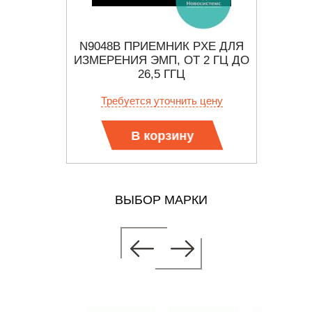
РНЫЙ
N9048B ПРИЕМНИК PXE ДЛЯ
2975 
ЕТИ
ИЗМЕРЕНИЯ ЭМП, ОТ 2 ГЦ ДО
26,5 ГГЦ
 цену
Требуется уточнить цену
Тр
В корзину
ВЫБОР МАРКИ