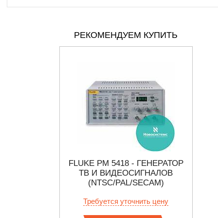
РЕКОМЕНДУЕМ КУПИТЬ
МЕРИТЕЛЬ
FLUKE PM 5418 - ГЕНЕРАТОР
ИЗИОННОГО
ТВ И ВИДЕОСИГНАЛОВ
С
TV/TV)
(NTSC/PAL/SECAM)
нить цену
Требуется уточнить цену