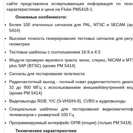
сайте представлена исчерпывающая информация по техн
характеристикам и цена на Fluke PM5418-1.
Основные особенности:
Более 100 эталонных сигналов для PAL, NTSC и SECAM (к
5414)
Высокая точность генерирования тестовых сигналов для рег
геометрии
Тестовые шаблоны с соотношением 16:9 и 4:3
Модули проверки звукового тракта: моно, стерео, NICAM и MT
plus SAP (BTSC) (кроме PM 5414)
Сигналы для тестирования телетекста
Радиочастотный выход - полный охват радиочастотного диап
32 до 900 МГц с использованием внешней/внутренней мо
(кроме PM 5414)
Видеовыходы RGB, Y/C (S-VHS/Hi-8), CVBS и аудиовыходы
Специальные шаблоны для тестирования видеомагнито
телевизоров с разверткой 100 Гц
Программируемый интерфейс GPIB (опция) (только PM 5418)
Технические характеристики