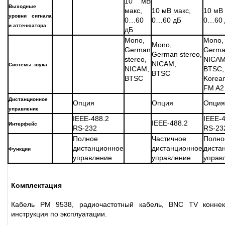
10 мВ
Выходные
макс,
10 мВ макс,
10 мВ 
уровни сигнала
0…60
0…60 дБ
0…60 
и аттенюатора
дБ
Mono,
Mono,
Mono,
German
German
German stereo,
stereo,
NICAM
NICAM,
Системы звука
NICAM,
BTSC,
BTSC
BTSC
Korean
FM A2 
Дистанционное
Опция
Опция
Опция
управление
IEEE-488.2
IEEE-
IEEE-488.2
Интерфейс
RS-232
RS-23
Полное
Частичное
Полно
дистанционное
дистанционное
диста
Функции
управление
управление
управ
Комплектация
Кабель PM 9538, радиочастотный кабель, BNC TV коннек
инструкция по эксплуатации.