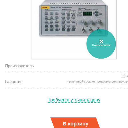
Производитель
12 
Гарантия
(если иной срок не предусмотрен произ
Требуется уточнить цену
В корзину