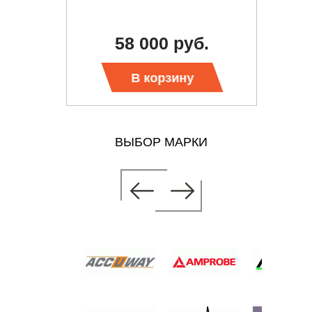
б.
58 000 руб.
Тр
В корзину
ВЫБОР МАРКИ
Ь АЧХ