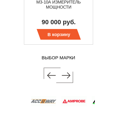
ТЕЛЬ
М3-10А ИЗМЕРИТЕЛЬ
М3
ИЗАТОР
МОЩНОСТИ
ЭНЕРГИИ
90 000 руб.
о
 цену
В корзину
ВЫБОР МАРКИ
ТЕЛЬ