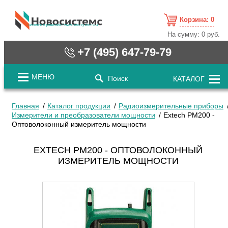
Корзина:
0
cистемные решения / www.novosystems.ru
На сумму:
0 руб.
+7 (495) 647-79-79
МЕНЮ
Поиск
КАТАЛОГ
Главная
Каталог продукции
Радиоизмерительные приборы
Измерители и преобразователи мощности
Extech PM200 -
Оптоволоконный измеритель мощности
EXTECH PM200 - ОПТОВОЛОКОННЫЙ
ИЗМЕРИТЕЛЬ МОЩНОСТИ