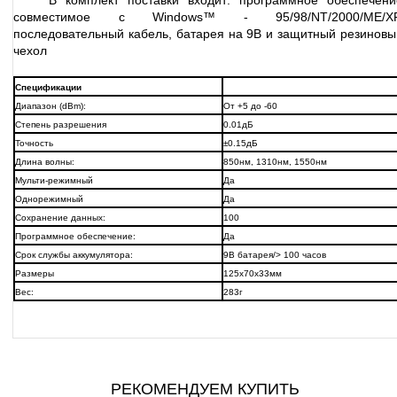
В комплект поставки входит: программное обеспечени
совместимое с Windows™ - 95/98/NT/2000/ME/XP
последовательный кабель, батарея на 9В и защитный резиновы
чехол
Спецификации
Диапазон (dBm):
От +5 до -60
Степень разрешения
0.01дБ
Точность
±0.15дБ
Длина волны:
850нм, 1310нм, 1550нм
Мульти-режимный
Да
Однорежимный
Да
Сохранение данных:
100
Программное обеспечение:
Да
Срок службы аккумулятора:
9В батарея/> 100 часов
Размеры
125x70x33мм
Вес:
283г
РЕКОМЕНДУЕМ КУПИТЬ