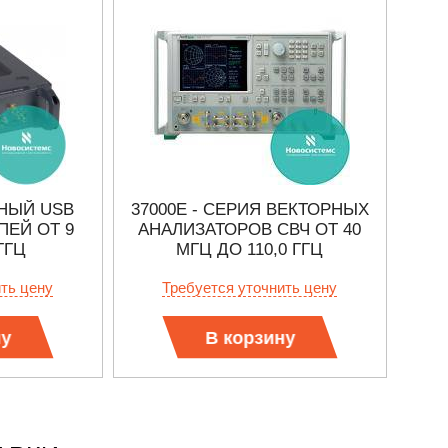
РНЫЙ USB
37000E - СЕРИЯ ВЕКТОРНЫХ
MS
ПЕЙ ОТ 9
АНАЛИЗАТОРОВ СВЧ ОТ 40
ВЕ
ГГЦ
МГЦ ДО 110,0 ГГЦ
ЦЕП
ить цену
Требуется уточнить цену
ну
В корзину