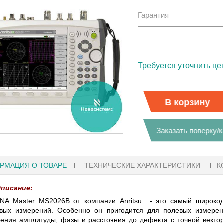
Гарантия
Требуется уточнить це
В корзину
Заказать поверку/
РМАЦИЯ О ТОВАРЕ
ТЕХНИЧЕСКИЕ ХАРАКТЕРИСТИКИ
К
писание:
18:41
27.01.2023 10:06
NA Master MS2026B от компании Anritsu - это самый широкод
вых измерений. Особенно он пригодится для полевых измерен
РАФЫ KEYSIGHT
В НАЛИЧИИ! ZVH8, АНАЛИЗАТОР
ения амплитуды, фазы и расстояния до дефекта с точной векто