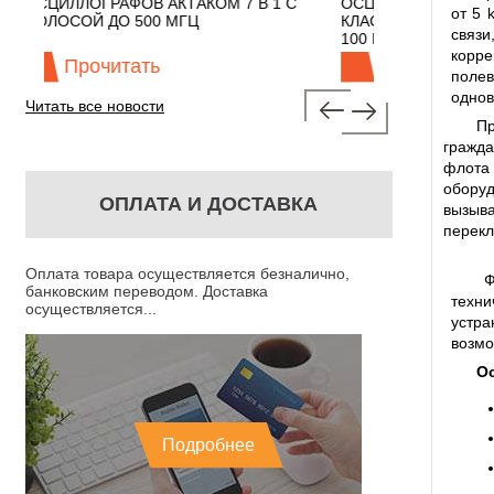
 В 1 С
ОСЦИЛЛОГРАФЫ ЭКОНОМНОГО
TECHNOLO
от 5 
КЛАССА АКТАКОМ "3 В 1" С ПОЛОСОЙ
связи
100 МГЦ
корре
Прочитать
Проч
поле
однов
Читать все новости
Пр
гражда
флота
оборуд
ОПЛАТА И ДОСТАВКА
вызыва
перекл
Оплата товара осуществляется безналично,
Ф
банковским переводом. Доставка
техни
осуществляется...
устр
возмо
О
Подробнее