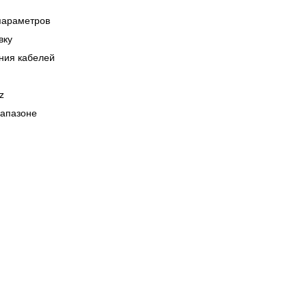
параметров
вку
ания кабелей
z
иапазоне