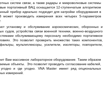
 ГГЦ
отных систем связи, а также радары и микроволновые системы
первые портативный ВАЦ оснащается 12-ступенчатым алгоритмом
данный прибор идеально подзодит для натройки оборудования в
B может производить измерения всех четырех S-параметров
.
ют установку и обслуживание аэрокосмических, оборонных и
ых судов, устройства связи военной техники, военно-воздушного
истемами обслуживающему персоналу необходимо портативное
овиях. Это позволит проверить множество таких компонентов,
ильтры, мультиплексоры, усилители, изоляторы, повторители,
нит Вам массивное лабораторное оборудование. Таким образом
ваемые объекты. Это позволит проводить согласование кабелей,
 угодно и где угодно. VNA Master имеет ряд опциональных
ных измерений.