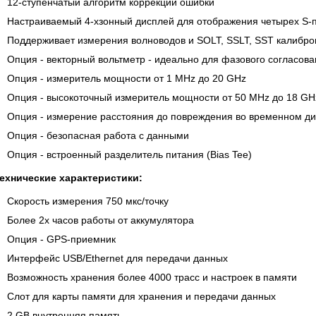
12-ступенчатый алгоритм коррекции ошибки
Настраиваемый 4-хзонный дисплей для отображения четырех S-
Поддерживает измерения волноводов и SOLT, SSLT, SST калибро
Опция - векторный вольтметр - идеально для фазового согласов
Опция - измеритель мощности от 1 MHz до 20 GHz
Опция - высокоточный измеритель мощности от 50 MHz до 18 GH
Опция - измерение расстояния до повреждения во временном д
Опция - безопасная работа с данными
Опция - встроенный разделитель питания (Bias Tee)
ехнические характеристики:
Скорость измерения 750 мкс/точку
Более 2х часов работы от аккумулятора
Опция - GPS-приемник
Интерфейс USB/Ethernet для передачи данных
Возможность хранения более 4000 трасс и настроек в памяти
Слот для карты памяти для хранения и передачи данных
2 GB внутренняя память