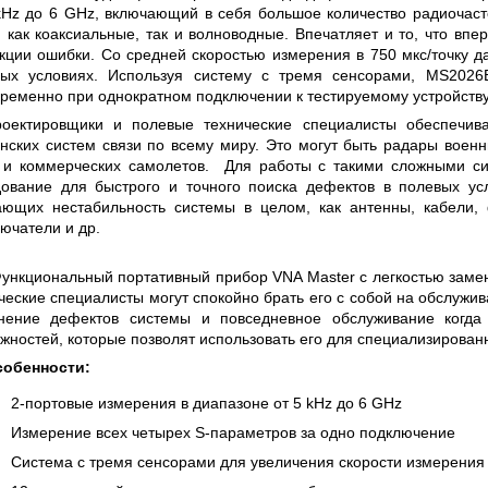
GIES СЕРИИ UXR
КАБЕЛЕЙ И АНТЕНН, 100 КГЦ ДО 8
kHz до 6 GHz, включающий в себя большое количество радиочаст
(ГОСРЕЕСТР РФ)
, как коаксиальные, так и волноводные. Впечатляет и то, что в
кции ошибки. Со средней скоростью измерения в 750 мкс/точку 
итать
Прочитать
вых условиях. Используя систему с тремя сенсорами, MS2026
ременно при однократном подключении к тестируемому устройству
оектировщики и полевые технические специалисты обеспечива
нских систем связи по всему миру. Это могут быть радары военн
 и коммерческих самолетов. Для работы с такими сложными с
ование для быстрого и точного поиска дефектов в полевых усл
ющих нестабильность системы в целом, как антенны, кабели, ф
ючатели и др.
ункциональный портативный прибор VNA Master с легкостью заме
ческие специалисты могут спокойно брать его с собой на обслужи
анение дефектов системы и повседневное обслуживание когда
жностей, которые позволят использовать его для специализирован
собенности:
2-портовые измерения в диапазоне от 5 kHz до 6 GHz
Измерение всех четырех S-параметров за одно подключение
Система с тремя сенсорами для увеличения скорости измерения