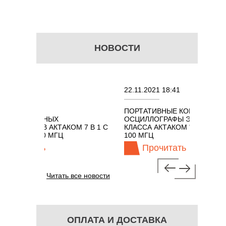
НОВОСТИ
0
22.11.2021 18:41
И
ПОРТАТИВНЫЕ КОМБИНИРОВАННЫЕ
АННЫХ
ОСЦИЛЛОГРАФЫ ЭКОНОМНОГО
В АКТАКОМ 7 В 1 С
КЛАССА АКТАКОМ "3 В 1" С ПОЛОСОЙ
00 МГЦ
100 МГЦ
ть
Прочитать
Читать все новости
ОПЛАТА И ДОСТАВКА