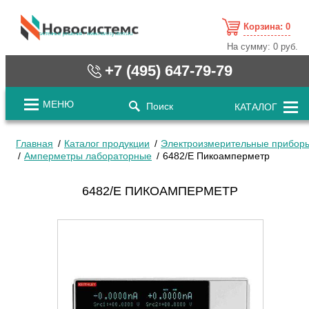
Корзина:
0
cистемные решения / www.novosystems.ru
На сумму:
0 руб.
+7 (495) 647-79-79
МЕНЮ
Поиск
КАТАЛОГ
Главная
Каталог продукции
Электроизмерительные прибор
Амперметры лабораторные
6482/E Пикоамперметр
6482/E ПИКОАМПЕРМЕТР