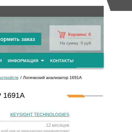
Корзина:
0
ормить заказ
На сумму:
0 руб.
И
ИНФОРМАЦИЯ
КОНТАКТЫ
устройств
Логический анализатор 1691A
 1691A
KEYSIGHT TECHNOLOGIES
12 месяцев
 иной срок не предусмотрен производителем)