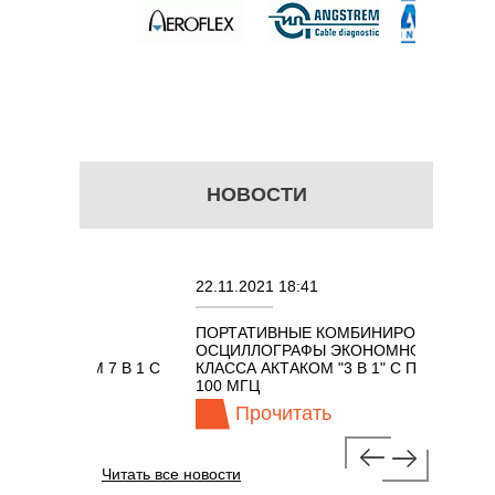
НОВОСТИ
22.11.2021 18:41
02.08
ПОРТАТИВНЫЕ КОМБИНИРОВАННЫЕ
ОСЦИ
Х
ОСЦИЛЛОГРАФЫ ЭКОНОМНОГО
TECH
АКОМ 7 В 1 С
КЛАССА АКТАКОМ "3 В 1" С ПОЛОСОЙ
ГЦ
100 МГЦ
Прочитать
Читать все новости