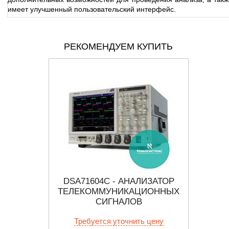
имеет улучшенный пользовательский интерфейс.
РЕКОМЕНДУЕМ КУПИТЬ
ЛЬ
DSA71604C - АНАЛИЗАТОР
16
ИЗАТОРА
ТЕЛЕКОММУНИКАЦИОННЫХ
ЛОГИЧ
СИГНАЛОВ
 цену
Требуется уточнить цену
Тр