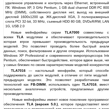
удаленное управление и контроль через Ethernet, встроенный
ПК: Windows XP, 3 GHz Pentium, 1 GB dual channel DDR PC 800
MHz (DIMM), cобственного дисплея нет, выход на внешний
дисплей 1600x1200 цв. ЖК-дисплей XGA, 3 полноразмерных
слота PCI 32-bit, 33 MHz, съемный HDD 80 GB, DVD±R/RW, LAN
1G, USB 2.0
Новые мейнфреймы серии
TLA7000
совместимы с
всеми
TLA
модулями и обеспечивают производительность
которая втрое превышает производительность предыдущи
моделей. Это позволяет проводить более быстрый анали
данных, поиск, фильтрование и другие операции. Использовани
Windows XP Professional и современного микропроцессора Inte
Pentium, обеспечивает быстродействие, которое вдвое выше, че
у самых близких по своим характеристикам моделей конкурентов
TLA7016
— настольный менфрейм, который способе
поддерживать до шести модулей, в отличие от пяти модулей 
предыдущих моделях. Это позволяет разработчикам таки
технологий как
FB-DIMM
, использовать один
TLA7016
, вмест
нескольких аналогичных устройств, предлагаемых другим
производителями.
Новые мейнфреймы имеют новое поколение программног
обеспечения
TLA (версия 5.0.)
, которое предоставляет мног
дополнительных возможностей для проведения анализа, а такж