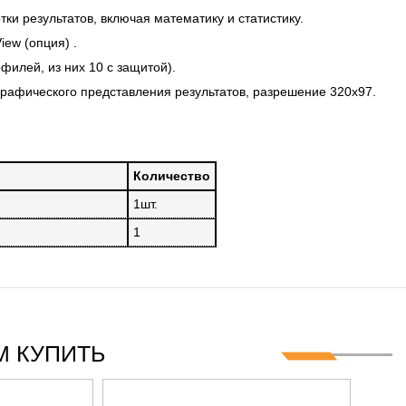
 ГГЦ
ки результатов, включая математику и статистику.
ew (опция) .
илей, из них 10 с защитой).
рафического представления результатов, разрешение 320х97.
Количество
1шт.
1
 КУПИТЬ