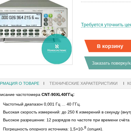
Требуется уточнить це
В корзину
Заказать поверку/
РМАЦИЯ О ТОВАРЕ
ТЕХНИЧЕСКИЕ ХАРАКТЕРИСТИКИ
К
исание частотомера
CNT-90XL40ГГц:
Частотный диапазон 0,001 Гц … 40 ГГц.
Высокая скорость измерений: до 250 К измерений в секунду (внут
 18:41
27.01.2023 10:06
Высокое разрешение: 12 разрядов по частоте при времени счёта 
РАФЫ KEYSIGHT
В НАЛИЧИИ! ZVH8, АНАЛИЗАТОР
8
Погрешность опорного источника: 1,5×10-
(опция).