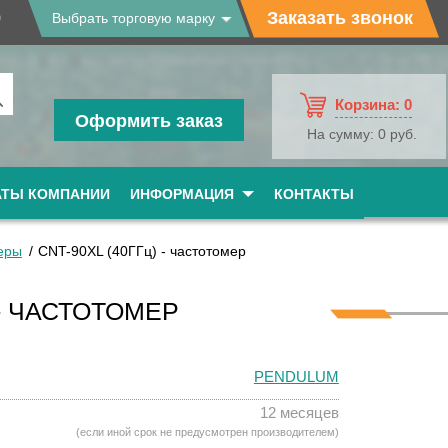
9
Заказать звонок
Выбрать торговую марку
Корзина:
0
Оформить заказ
На сумму:
0 руб.
АТЫ КОМПАНИИ
ИНФОРМАЦИЯ
КОНТАКТЫ
еры
CNT-90XL (40ГГц) - частотомер
 - ЧАСТОТОМЕР
PENDULUM
12 месяцев
(если иной срок не предусмотрен производителем)