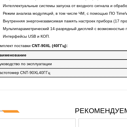
GIES СЕРИИ UXR
КАБЕЛЕЙ И АНТЕНН, 100 КГЦ ДО 8
(ГОСРЕЕСТР РФ)
Интеллектуальные системы запуска от входного сигнала и обработ
Режим анализа модуляций, в том числе ЧМ, с помощью ПО TimeVi
читать
Прочитать
Внутренняя энергонезависимая память настроек прибора (17 проф
Мультипараметрический 14-разрядный дисплей с возможностью г
Интерфейсы USB и КОП.
мплект поставки
CNT-90XL (40ГГц):
аименование
уководство по эксплуатации
астотомер CNT-90XL40ГГц
РЕКОМЕНДУЕМ