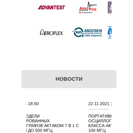
б.
НОВОСТИ
8:50
22.11.2021 18:41
ДЕЛИ
ПОРТАТИВНЫЕ КОМБИНИРОВАННЫ
ОВАННЫХ
ОСЦИЛЛОГРАФЫ ЭКОНОМНОГО
ФОВ АКТАКОМ 7 В 1 С
КЛАССА АКТАКОМ "3 В 1" С ПОЛОСО
О 500 МГЦ
100 МГЦ