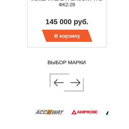
 И
ФК2-29
ОВНЕЙ
145 000 руб.
 цену
В корзину
ВЫБОР МАРКИ
СТИ ФАЗ