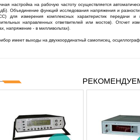
OGIES СЕРИИ UXR
КАБЕЛЕЙ И АНТЕНН, 100 КГЦ ДО 
чная настройка на рабочую частоту осуществляется автоматиче
(ГОСРЕЕСТР РФ)
 дБ). Объединение функций исследования напряжения и разности
СС) для измерения комплексных характеристик передачи и 
читать
Прочитать
нительных направленных ответвителей или мостов). Отсчет из
ах, напряжение - в милливольтах).
ибор имеет выходы на двухкоординатньй самописец, осциллограф,
РЕКОМЕНДУЕМ