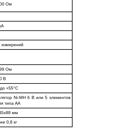
200 Ом
кА
0 измерений
999 Ом
0 В
 до +55°С
улятор Ni-MH 6 В или 5 элементов
ия типа АА
45х88 мм
ее 0,8 кг