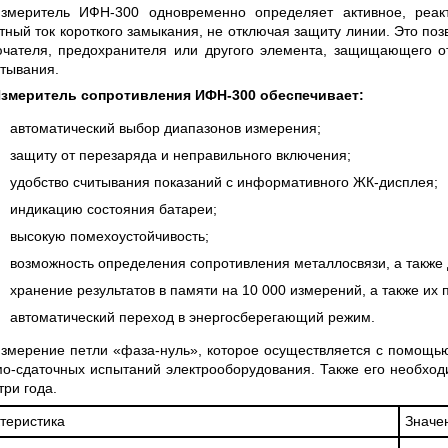
 СЕРИИ UXR
КАБЕЛЕЙ И АНТЕНН, 100 КГЦ ДО 8 ГГЦ
змеритель ИФН-300 одновременно определяет активное, реак
(ГОСРЕЕСТР РФ)
тный ток короткого замыкания, не отключая защиту линии. Это по
чателя, предохранителя или другого элемента, защищающего от
ть
Прочитать
тывания.
змеритель сопротивления ИФН-300 обеспечивает:
автоматический выбор диапазонов измерения;
защиту от перезаряда и неправильного включения;
удобство считывания показаний с информативного ЖК-дисплея;
индикацию состояния батареи;
высокую помехоустойчивость;
возможность определения сопротивления металлосвязи, а также
хранение результатов в памяти на 10 000 измерений, а также их
автоматический переход в энергосберегающий режим.
змерение петли «фаза-нуль», которое осуществляется с помощь
о-сдаточных испытаний электрооборудования. Также его необход
три года.
теристика
Значе