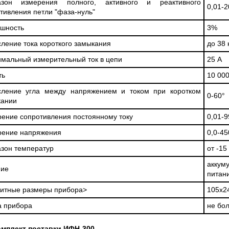
азон измерения полного, активного и реактивного
0,01-
тивления петли "фаза-нуль"
шность
3%
ление тока короткого замыкания
до 38 
мальный измерительный ток в цепи
25 А
ть
10 00
сление угла между напряжением и током при коротком
0-60°
кании
ение сопротивления постоянному току
0,01-
рение напряжения
0,0-45
зон температур
от -15
аккум
ние
питан
итные размеры прибора>
105х2
а прибора
не бол
мплект поставки ИФН-300