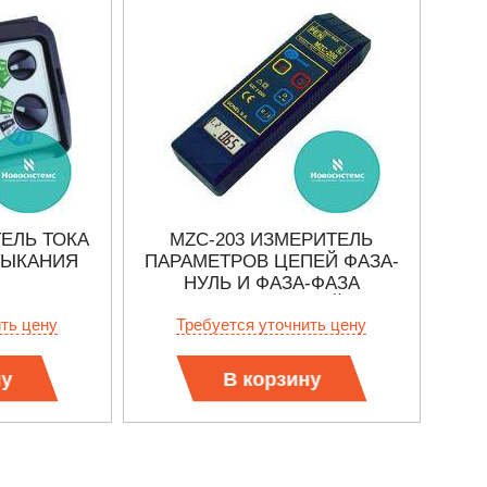
ТЕЛЬ ТОКА
MZC-203 ИЗМЕРИТЕЛЬ
МЫКАНИЯ
ПАРАМЕТРОВ ЦЕПЕЙ ФАЗА-
КО
НУЛЬ И ФАЗА-ФАЗА
ЭЛЕ
ЭЛЕКТРОСЕТЕЙ
ить цену
Требуется уточнить цену
ну
В корзину