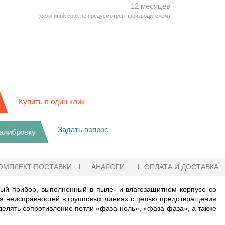
12 месяцев
(если иной срок не предусмотрен производителем)
Купить в один клик
Задать вопрос
калибровку
ОМПЛЕКТ ПОСТАВКИ
АНАЛОГИ
ОПЛАТА И ДОСТАВКА
ый прибор, выполненный в пыле- и влагозащитном корпусе со
я неисправностей в групповых линиях с целью предотвращения
делять сопротивление петли «фаза-ноль», «фаза-фаза», а также