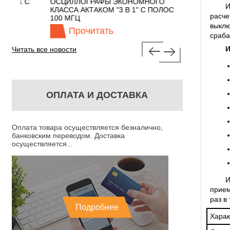
 С
ОСЦИЛЛОГРАФЫ ЭКОНОМНОГО
TECHNOLOGIES
И
КЛАССА АКТАКОМ "3 В 1" С ПОЛОСОЙ
расче
100 МГЦ
выклю
Прочитать
Прочита
сраба
И
Читать все новости
ОПЛАТА И ДОСТАВКА
Оплата товара осуществляется безналично,
банковским переводом. Доставка
осуществляется...
И
прием
раз в 
Подробнее
Харак