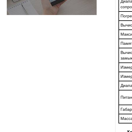
Диап
сопро
Погре
Вычис
Макси
Памя
Вычи
замы
Измер
Изме
Диапа
Пита
Габар
Масс
Ко