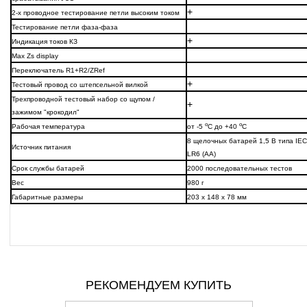
+
2-х проводное тестирование петли высоким током
Тестирование петли фаза-фаза
+
Индикация токов КЗ
Max Zs display
Переключатель R1+R2/ZRef
+
Тестовый провод со штепсельной вилкой
Трехпроводной тестовый набор со щупом /
+
зажимом "крокодил"
о
о
Рабочая температура
от -5
С до +40
С
8 щелочных батарей 1,5 В типа IEC
Источник питания
LR6 (AA)
Срок службы батарей
2000 последовательных тестов
Вес
980 г
Габаритные размеры
203 х 148 х 78 мм
РЕКОМЕНДУЕМ КУПИТЬ