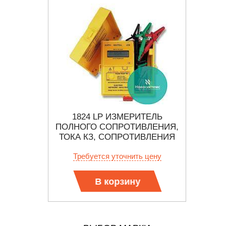
ЛЬ ТОКА
1824 LP ИЗМЕРИТЕЛЬ
LTW 
КАНИЯ
ПОЛНОГО СОПРОТИВЛЕНИЯ,
КОР
ТОКА КЗ, СОПРОТИВЛЕНИЯ
ШИНЫ ЗАЗЕМЛЕНИЯ
 цену
Требуется уточнить цену
Тр
В корзину