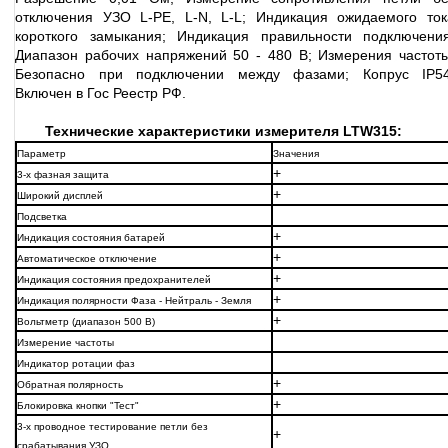
отключения УЗО L-PE, L-N, L-L; Индикация ожидаемого ток
короткого замыкания; Индикация правильности подключения
Диапазон рабочих напряжений 50 - 480 В; Измерения частоты
Безопасно при подключении между фазами; Копрус IP54
Включен в Гос Реестр РФ.
Технические характеристики измерителя LTW315:
Параметр
Значения
+
3-х фазная защита
+
Широкий дисплей
Подсветка
+
Индикация состояния батарей
+
Автоматическое отключение
+
Индикация состояния предохранителей
+
Индикация полярности Фаза - Нейтраль - Земля
+
Вольтметр (диапазон 500 В)
Измерение частоты
Индикатор ротации фаз
+
Обратная полярность
+
Блокировка кнопки "Тест"
3-х проводное тестирование петли без
+
срабатывания УЗО