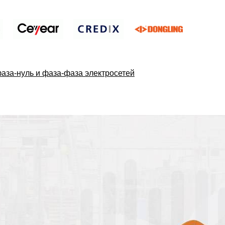
аза-нуль и фаза-фаза электросетей