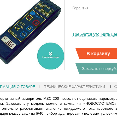
Гарантия
Требуется уточнить це
В корзину
Заказать поверку/
РМАЦИЯ О ТОВАРЕ
ТЕХНИЧЕСКИЕ ХАРАКТЕРИСТИКИ
К
ортативный измеритель MZC-200 позволяет оценивать параметр
1 18:41
27.01.2023 10:06
ты. Заказать эту модель можно в компании «НОВОСИСТЕМС». 
тоятельно рассчитывает значение ожидаемого тока короткого 
даря классу защиты IP40 прибор адаптирован к полевым условиям
ГРАФЫ KEYSIGHT
В НАЛИЧИИ! ZVH8, АНАЛИЗАТОР