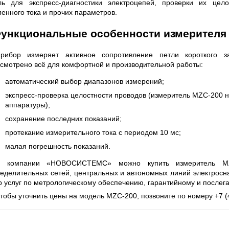
OGIES СЕРИИ UXR
КАБЕЛЕЙ И АНТЕНН, 100 КГЦ ДО 
ль для экспресс-диагностики электроцепей, проверки их цело
(ГОСРЕЕСТР РФ)
енного тока и прочих параметров.
читать
Прочитать
ункциональные особенности измерителя
рибор измеряет активное сопротивление петли короткого 
смотрено всё для комфортной и производительной работы:
автоматический выбор диапазонов измерений;
экспресс-проверка целостности проводов (измеритель MZC-200 
аппаратуры);
сохранение последних показаний;
протекание измерительного тока с периодом 10 мс;
малая погрешность показаний.
 компании «НОВОСИСТЕМС» можно купить измеритель MZC
еделительных сетей, центральных и автономных линий электросн
р услуг по метрологическому обеспечению, гарантийному и послег
тобы уточнить цены на модель MZC-200, позвоните по номеру +7 (4