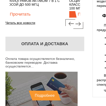
7 В 1 С
ОСЦИЛЛОГРАФЫ ЭКОНОМНОГО
TECHNOL
моде
КЛАССА АКТАКОМ "3 В 1" С ПОЛОСОЙ
перем
100 МГЦ
Прочитать
Про
Ф
Читать все новости
П
преду
ОПЛАТА И ДОСТАВКА
Оплата товара осуществляется безналично,
банковским переводом. Доставка
осуществляется...
В
распр
спект
Ч
Подробнее