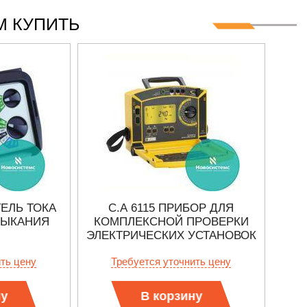
 КУПИТЬ
ТЕЛЬ ТОКА
С.А 6115 ПРИБОР ДЛЯ
МЫКАНИЯ
КОМПЛЕКСНОЙ ПРОВЕРКИ
ПОЛ
ЭЛЕКТРИЧЕСКИХ УСТАНОВОК
ТО
ить цену
Требуется уточнить цену
ну
В корзину