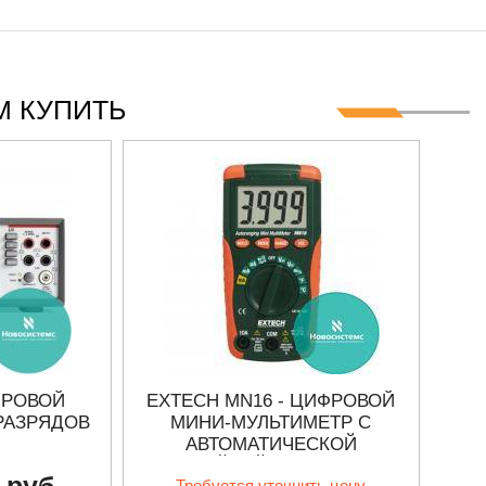
 КУПИТЬ
ФРОВОЙ
EXTECH MN16 - ЦИФРОВОЙ
РАЗРЯДОВ
МИНИ-МУЛЬТИМЕТР С
МУ
АВТОМАТИЧЕСКОЙ
НАСТРОЙКОЙ ДИАПАЗОНОВ
Требуется уточнить цену