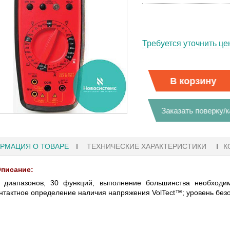
Требуется уточнить це
В корзину
Заказать поверку/
РМАЦИЯ О ТОВАРЕ
ТЕХНИЧЕСКИЕ ХАРАКТЕРИСТИКИ
К
писание:
 диапазонов, 30 функций, выполнение большинства необходи
нтактное определение наличия напряжения VolTect™; уровень безоп
2021 18:41
27.01.2023 10:06
ЛЛОГРАФЫ KEYSIGHT
В НАЛИЧИИ! ZVH8, АНАЛИЗА