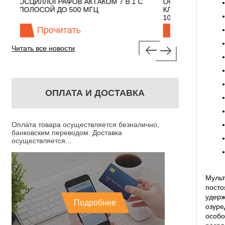
ОМ 7 В 1 С
ОСЦИЛЛОГРАФЫ ЭКОНОМНОГО
TECH
КЛАССА АКТАКОМ "3 В 1" С ПОЛОСОЙ
100 МГЦ
Прочитать
Читать все новости
ОПЛАТА И ДОСТАВКА
Оплата товара осуществляется безналично,
банковским переводом. Доставка
осуществляется...
Муль
посто
удерж
Подробнее
озуре
особ