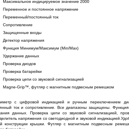
NOLOGIES СЕРИИ UXR
КАБЕЛЕЙ И АНТЕНН, 100 КГЦ 
Максимальное индицируемое значение 2000
(ГОСРЕЕСТР РФ)
Переменное и постоянное напряжение
Прочитать
Прочитать
Переменный/постоянный ток
Сопротивление
Защищенные входы
Детектор напряжения
Функция Минимум/Максимум (Min/Max)
Удержание данных
Проверка диодов
Проверка батарейки
Проверка цепи со звуковой сигнализацией
Magne-Grip™, футляр с магнитным подвесным ремешком
тиметр с цифровой индикацией и ручным переключением диа
янный ток и сопротивление. Все диапазоны защищены. Функция
ания данных. Проверка цепи со звуковой сигнализацией, пров
делитель напряжения со светодиодной и звуковой индикацией.Удо
ой конструкции крышки. Футляр с магнитным подвесным ремешк