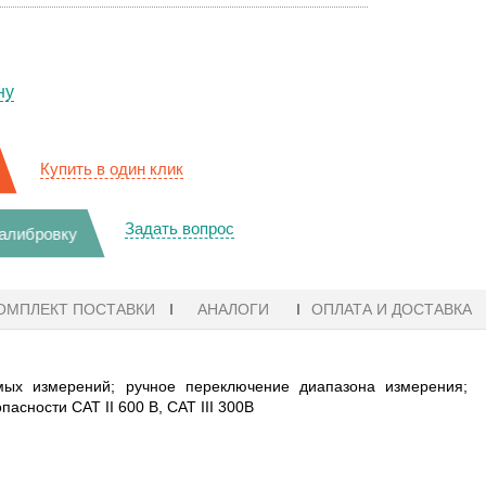
ну
Купить в один клик
Задать вопрос
калибровку
ОМПЛЕКТ ПОСТАВКИ
АНАЛОГИ
ОПЛАТА И ДОСТАВКА
мых измерений; ручное переключение диапазона измерения;
асности CAT II 600 В, CAT III 300B
ТОР