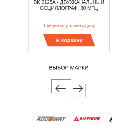
ФРОВОЙ
BK 2125A - ДВУХКАНАЛЬНЫЙ
С
1102CAL
ОСЦИЛЛОГРАФ, 30 МГЦ
ЦИФРО
б.
Требуется уточнить цену
Тр
В корзину
ВЫБОР МАРКИ
НАЛЬНЫЙ
0 МГЦ