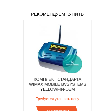
РЕКОМЕНДУЕМ КУПИТЬ
ЫЙ
КОМПЛЕКТ СТАНДАРТА
СИС
Т МАРКИ
WIMAX MOBILE BVSYSTEMS
БЕСП
AGON
YELLOWFIN-OEM
BV
 цену
Требуется уточнить цену
Тр