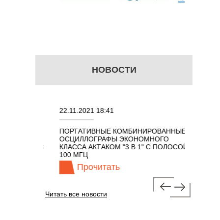
НОВОСТИ
22.11.2021 18:41
02.08.202
ПОРТАТИВНЫЕ КОМБИНИРОВАННЫЕ
ОСЦИЛЛО
ОСЦИЛЛОГРАФЫ ЭКОНОМНОГО
TECHNOL
М 7 В 1 С
КЛАССА АКТАКОМ "3 В 1" С ПОЛОСОЙ
100 МГЦ
Прочитать
Пр
Читать все новости