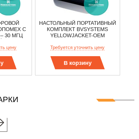
ФРОВОЙ
НАСТОЛЬНЫЙ ПОРТАТИВНЫЙ
ПОР
ОПОМЕХ С
КОМПЛЕКТ BVSYSTEMS
BV
– 30 МГЦ
YELLOWJACKET-OEM
Й)
ить цену
Требуется уточнить цену
ну
В корзину
АРКИ