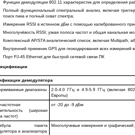
Функции демодуляции 802.11 характеристик для определения раб
Полный функциональный спектральный анализ, включая триггер
поиск пика и полный охват спектра;
Измерение RSSI в истинном дБм с помощью калиброванного при
Многолучёвость RSSI; узкая полоса частот и общая канальная м
Комплексный AP/STA аналитический список, включая Multipath, 
Внутренний приемник GPS для геокодирования всех измерений 
Порт PJ-45 Ethernet для быстрой сетевой связи ПК
пецификации
ификации демодулятора
ерживаемые диапазоны
2.0-4.0 ГГц и 4.9-5.9 ГГц (включая 802
Европы)
частотная
от -20 до -9 дБм
твительность (широкая
а частот)
амбула пакета
Многолучевые измерения и графический
улятора и анализатора