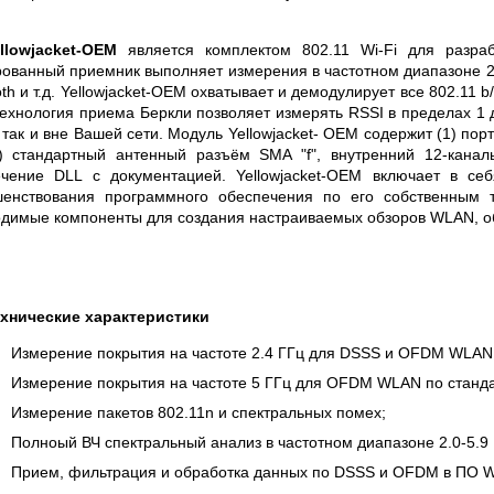
 СЕРИИ UXR
КАБЕЛЕЙ И АНТЕНН, 100 КГЦ ДО 8 ГГЦ
(ГОСРЕЕСТР РФ)
llowjacket-OEM
является комплектом 802.11 Wi-Fi для разра
ть
Прочитать
ованный приемник выполняет измерения в частотном диапазоне 2.0 
oth и т.д. Yellowjacket-OEM охватывает и демодулирует все 802.11
 Технология приема Беркли позволяет измерять RSSI в пределах 1
 так и вне Вашей сети. Модуль Yellowjacket- OEM содержит (1) порт
1) стандартный антенный разъём SMA "f", внутренний 12-кана
ечение DLL с документацией. Yellowjacket-OEM включает в се
шенствования программного обеспечения по его собственным т
димые компоненты для создания настраиваемых обзоров WLAN, об
хнические характеристики
Измерение покрытия на частоте 2.4 ГГц для DSSS и OFDM WLAN п
Измерение покрытия на частоте 5 ГГц для OFDM WLAN по станда
Измерение пакетов 802.11n и спектральных помех;
Полноый ВЧ спектральный анализ в частотном диапазоне 2.0-5.9 
Прием, фильтрация и обработка данных по DSSS и OFDM в ПО Wi