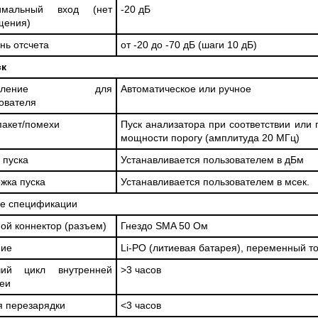
имальный вход (нет
-20 дБ
щения)
нь отсчета
от -20 до -70 дБ (шаги 10 дБ)
ск
равление для
Автоматическое или ручное
ователя
пакет/помехи
Пуск анализатора при соответствии или
мощности порогу (амплитуда 20 МГц)
 пуска
Устанавливается пользователем в дБм
жка пуска
Устанавливается пользователем в мсек.
е спецификации
ой коннектор (разъем)
Гнездо SMA 50 Ом
ние
Li-PO (литиевая батарея), переменный то
чий цикл внутренней
>3 часов
еи
 перезарядки
<3 часов