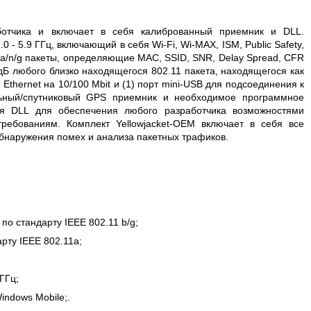
ботчика и включает в себя калиброванный приемник и DLL.
- 5.9 ГГц, включающий в себя Wi-Fi, Wi-MAX, ISM, Public Safety,
 b/a/n/g пакеты, определяющие MAC, SSID, SNR, Delay Spread, CFR
 дБ любого близко находящегося 802.11 пакета, находящегося как
 Ethernet на 10/100 Mbit и (1) порт mini-USB для подсоединения к
льный/спутниковый GPS приемник и необходимое программное
бя DLL для обеспечения любого разработчика возможностями
ребованиям. Комплект Yellowjacket-OEM включает в себя все
наружения помех и анализа пакетных трафиков.
о стандарту IEEE 802.11 b/g;
рту IEEE 802.11а;
ГГц;
ndows Mobile;.