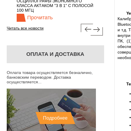
 С
ОСЦИЛЛОГРАФЫ ЭКОНОМНОГО
TECHNOLOGIES
КЛАССА АКТАКОМ "3 В 1" С ПОЛОСОЙ
100 МГЦ
Ye
Прочитать
Прочита
Калибр
Blueto
Читать все новости
и т.д.
внутри
ПК, (
обесп
совер
ОПЛАТА И ДОСТАВКА
необхо
Оплата товара осуществляется безналично,
банковским переводом. Доставка
осуществляется...
Те
Подробнее