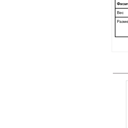
Физи
Вес
Разм