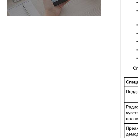
С
Спец
Подд
Радио
чувс
полос
Пре
демод