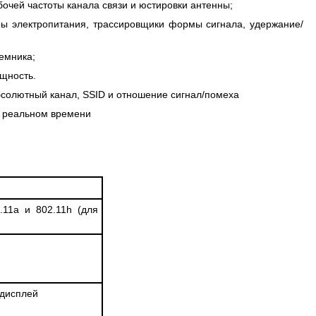
очей частоты канала связи и юстировки антенны;
ы электропитания, трассировщики формы сигнала, удержание/
емника;
ощность.
абсолютный канал, SSID и отношение сигнал/помеха
в реальном времени
.11а и 802.11h (для
 дисплей