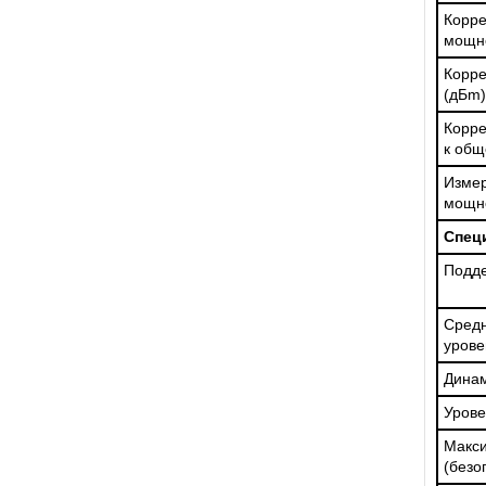
Корр
мощн
Корр
(дБm)
Корр
к общ
Изме
мощн
Спец
Подд
Сре
урове
Динам
Урове
Мак
(безо