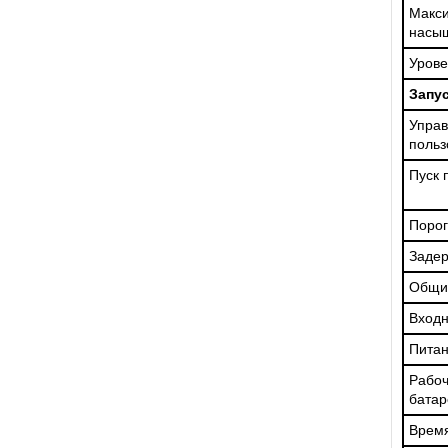
Макс
насы
Урове
Запу
Уп
польз
Пуск 
Порог
Задер
Общи
Входн
Пита
Рабо
батар
Время