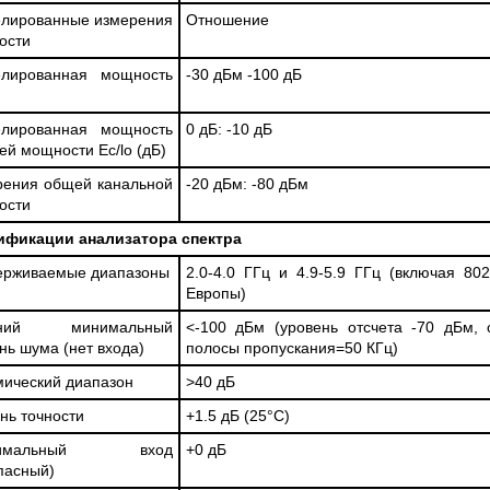
елированные измерения
Отношение
ости
елированная мощность
-30 дБм -100 дБ
елированная мощность
0 дБ: -10 дБ
ей мощности Ec/lo (дБ)
рения общей канальной
-20 дБм: -80 дБм
ости
ификации анализатора спектра
ерживаемые диапазоны
2.0-4.0 ГГц и 4.9-5.9 ГГц (включая 802
Европы)
дний минимальный
<-100 дБм (уровень отсчета -70 дБм, 
нь шума (нет входа)
полосы пропускания=50 КГц)
ический диапазон
>40 дБ
нь точности
+1.5 дБ (25°С)
симальный вход
+0 дБ
пасный)