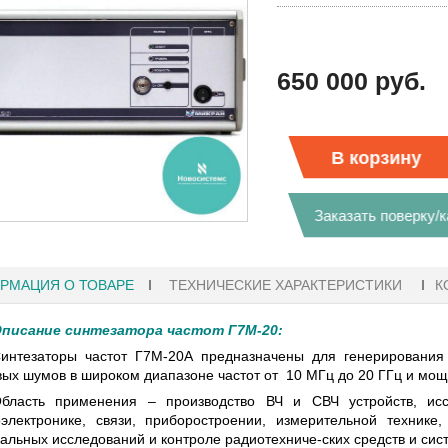
650 000 руб.
В корзину
Заказать поверку/
РМАЦИЯ О ТОВАРЕ
ТЕХНИЧЕСКИЕ ХАРАКТЕРИСТИКИ
К
писание синтезатора частот Г7М-20:
интезаторы частот Г7М-20А предназначены для генерирования 
ых шумов в широком диапазоне частот от 10 МГц до 20 ГГц и мощ
18:41
27.01.2023 10:06
бласть применения – производство ВЧ и СВЧ устройств, исс
электронике, связи, приборостроении, измерительной технике
АФЫ KEYSIGHT
В НАЛИЧИИ! ZVH8, АНАЛИЗАТОР
альных исследований и контроле радиотехниче-ских средств и сис