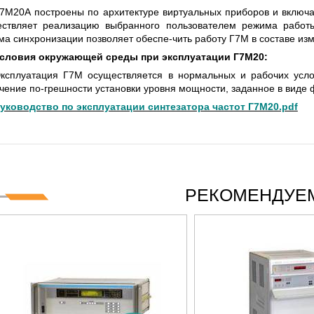
IES СЕРИИ UXR
КАБЕЛЕЙ И АНТЕНН, 100 КГЦ ДО 8 
7М20А построены по архитектуре виртуальных приборов и включа
(ГОСРЕЕСТР РФ)
ствляет реализацию выбранного пользователем режима работы
ма синхронизации позволяет обеспе-чить работу Г7М в составе из
итать
Прочитать
словия окружающей среды при эксплуатации Г7М20:
ксплуатация Г7М осуществляется в нормальных и рабочих усло
чение по-грешности установки уровня мощности, заданное в виде
уководство по эксплуатации синтезатора частот Г7М20.pdf
РЕКОМЕНДУЕМ