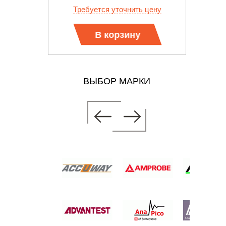
 цену
Требуется уточнить цену
Тр
В корзину
ВЫБОР МАРКИ
ЛИЗАТОР
Х
СЕТЕЙ
 цену