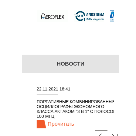
НОВОСТИ
22.11.2021 18:41
02.08.202
ПОРТАТИВНЫЕ КОМБИНИРОВАННЫЕ
ОСЦИЛЛО
ОСЦИЛЛОГРАФЫ ЭКОНОМНОГО
TECHNOL
М 7 В 1 С
КЛАССА АКТАКОМ "3 В 1" С ПОЛОСОЙ
100 МГЦ
Прочитать
Про