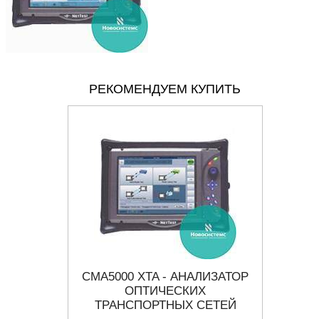
РЕКОМЕНДУЕМ КУПИТЬ
ЗАТОР
CMA5000 XTA - АНАЛИЗАТОР
MP1
ИТ/СЕК
ОПТИЧЕСКИХ
ДЖИТТ
ТРАНСПОРТНЫХ СЕТЕЙ