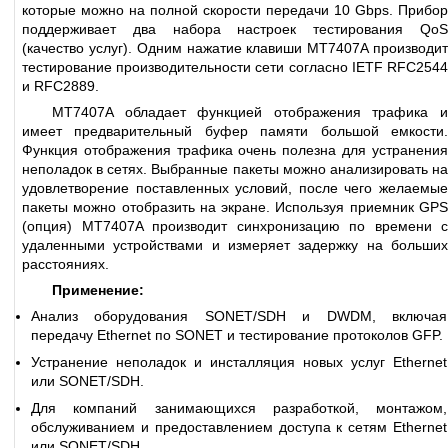
которые можно на полной скорости передачи 10 Gbps. Прибор
поддерживает два набора настроек тестирования QoS
(качество услуг). Одним нажатие клавиши MT7407A производит
тестирование производительности сети согласно IETF RFC2544
и RFC2889.
MT7407A обладает функцией отображения трафика и
имеет предварительный буфер памяти большой емкости.
Функция отображения трафика очень полезна для устранения
неполадок в сетях. Выбранные пакеты можно анализировать на
удовлетворение поставленных условий, после чего желаемые
пакеты можно отобразить на экране. Используя приемник GPS
(опция) MT7407A производит синхронизацию по времени с
удаленными устройствами и измеряет задержку на больших
расстояниях.
Применение:
Анализ оборудования SONET/SDH и DWDM, включая
передачу Ethernet по SONET и тестирование протоколов GFP.
Устранение неполадок и инсталляция новых услуг Ethernet
или SONET/SDH.
Для компаний занимающихся разработкой, монтажом,
обслуживанием и предоставлением доступа к сетям Ethernet
или SONET/SDH.