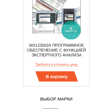
ЗАТОР
МХ123002А ПРОГРАММНОЕ
МТ74
ИТ/СЕК
ОБЕСПЕЧЕНИЕ С ФУНКЦИЕЙ
БЛ
ЭКСПЕРТНОГО АНАЛИЗА
ETHE
УСИЛЕННОЙ ТЕХНОЛОГИЕЙ
 цену
Требуется уточнить цену
Тр
"SNIFFER"
В корзину
ВЫБОР МАРКИ