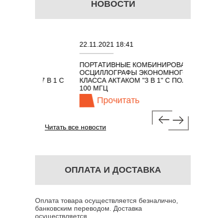
НОВОСТИ
22.11.2021 18:41
02.08.2
ПОРТАТИВНЫЕ КОМБИНИРОВАННЫЕ
ОСЦИЛ
ОСЦИЛЛОГРАФЫ ЭКОНОМНОГО
TECHNO
ОМ 7 В 1 С
КЛАССА АКТАКОМ "3 В 1" С ПОЛОСОЙ
100 МГЦ
Прочитать
П
Читать все новости
ОПЛАТА И ДОСТАВКА
Оплата товара осуществляется безналично,
банковским переводом. Доставка
осуществляется...