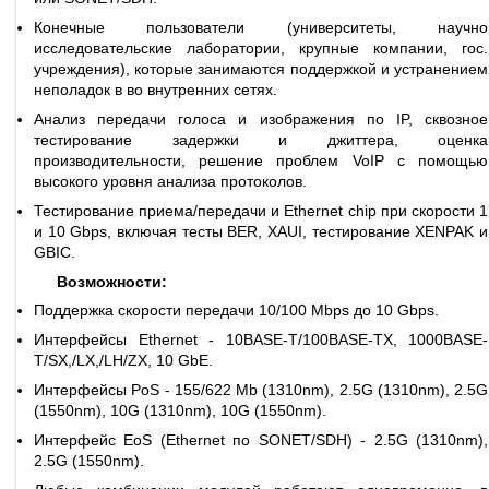
Конечные пользователи (университеты, научно
исследовательские лаборатории, крупные компании, гос.
учреждения), которые занимаются поддержкой и устранением
неполадок в во внутренних сетях.
Анализ передачи голоса и изображения по IP, сквозное
тестирование задержки и джиттера, оценка
производительности, решение проблем VoIP с помощью
высокого уровня анализа протоколов.
Тестирование приема/передачи и Ethernet chip при скорости 1
и 10 Gbps, включая тесты BER, XAUI, тестирование XENPAK и
GBIC.
Возможности:
Поддержка скорости передачи 10/100 Mbps до 10 Gbps.
Интерфейсы Ethernet - 10BASE-T/100BASE-TX, 1000BASE-
T/SX,/LX,/LH/ZX, 10 GbE.
Интерфейсы PoS - 155/622 Mb (1310nm), 2.5G (1310nm), 2.5G
(1550nm), 10G (1310nm), 10G (1550nm).
Интерфейс EoS (Ethernet по SONET/SDH) - 2.5G (1310nm),
2.5G (1550nm).