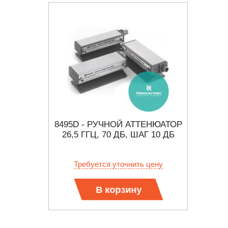
ТОР
8495D - РУЧНОЙ АТТЕНЮАТОР
П
ИЙ
26,5 ГГЦ, 70 ДБ, ШАГ 10 ДБ
А
б.
Требуется уточнить цену
В корзину