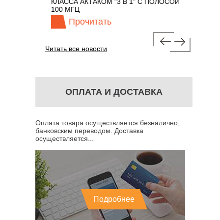
М 7 В 1 С
КЛАССА АКТАКОМ "3 В 1" С ПОЛОСОЙ
100 МГЦ
Прочитать
Про
Читать все новости
ОПЛАТА И ДОСТАВКА
Оплата товара осуществляется безналично,
банковским переводом. Доставка
осуществляется...
Подробнее