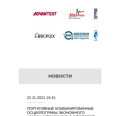
ОЛЬНОЙ
Б/С)
 цену
НОВОСТИ
22.11.2021 18:41
02.08.202
ПОРТАТИВНЫЕ КОМБИНИРОВАННЫЕ
ОСЦИЛЛО
ОСЦИЛЛОГРАФЫ ЭКОНОМНОГО
TECHNOL