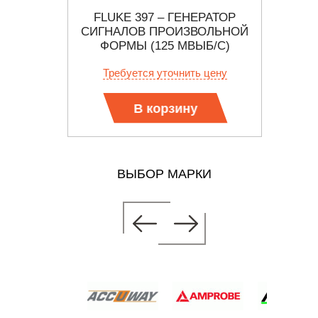
ИГНАЛОВ
FLUKE 397 – ГЕНЕРАТОР
AW
ФОРМЫ
СИГНАЛОВ ПРОИЗВОЛЬНОЙ
СИГ
ФОРМЫ (125 МВЫБ/С)
 цену
Требуется уточнить цену
В корзину
ВЫБОР МАРКИ
ЕРАТОР