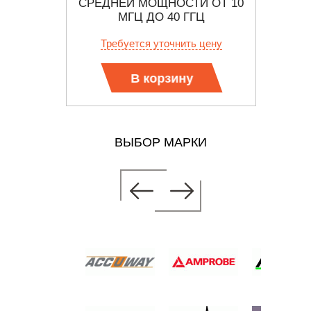
СРЕДНЕЙ МОЩНОСТИ ОТ 10
ИЗМ
МГЦ ДО 40 ГГЦ
USB 
б.
от
Требуется уточнить цену
В корзину
ВЫБОР МАРКИ
АТЧИК
И ОТ 10
ГЦ