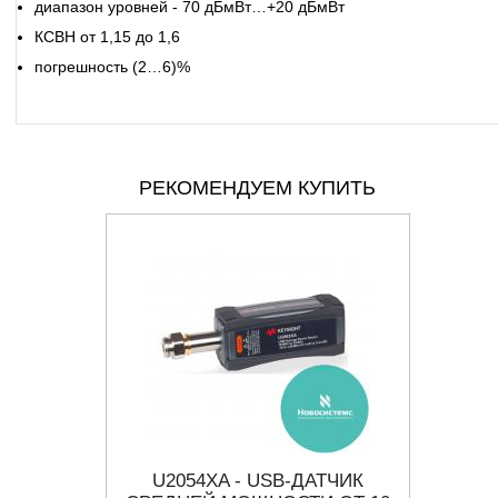
диапазон уровней - 70 дБмВт…+20 дБмВт
КСВН от 1,15 до 1,6
погрешность (2…6)%
РЕКОМЕНДУЕМ КУПИТЬ
ТЕЛЬ
U2054XA - USB-ДАТЧИК
U84