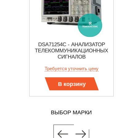
ЧЕСКИЙ
DSA71254C - АНАЛИЗАТОР
АК
Р
ТЕЛЕКОММУНИКАЦИОННЫХ
СИГНАЛОВ
 цену
Требуется уточнить цену
В корзину
ВЫБОР МАРКИ